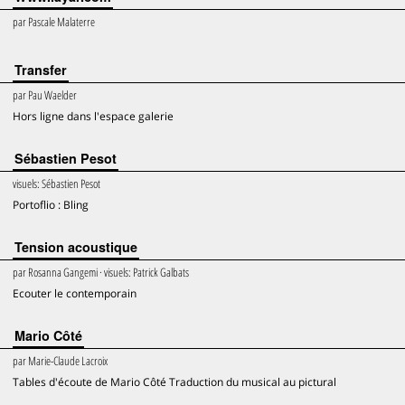
par
Pascale Malaterre
Transfer
par
Pau Waelder
Hors ligne dans l'espace galerie
Sébastien Pesot
visuels:
Sébastien Pesot
Portoflio : Bling
Tension acoustique
par
Rosanna Gangemi
· visuels:
Patrick Galbats
Ecouter le contemporain
Mario Côté
par
Marie-Claude Lacroix
Tables d'écoute de Mario Côté Traduction du musical au pictural