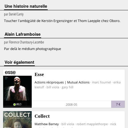
Une histoire naturelle
par
Daniel Canty
Toucher l'ambigüité de Kerstin Ergenzinger et Thom Laepple chez Oboro.
Alain Laframboise
par
Florence Chantoury-Lacombe
Par delà le médium photographique
voir également
Esse
Actions réciproques | Mutual Actions
· marc fournel · erika
kierulf · bill viola · gary hill
#63
7 €
2008-05
Collect
Matthew Barney
· bill viola · robert mapplethorpe · nick