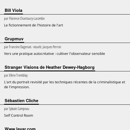
Bill Viola
par
Florence Chantoury-Lacombe
Le fictionnement de l'histoire de l'art
Grupmuv
par
Francine Dagenais
· visuels:
Jacques Perron
Vers une pratique autocréative : cultiver l'observateur sensible
Stranger Visions de Heather Dewey-Hagborg
par
Elène Tremblay
L'art du portrait revisité par les techniques récentes de la criminalistique et
de l'impression.
Sébastien Cliche
par
Sylvain Campeau
Self Control Room
Www.layar.com