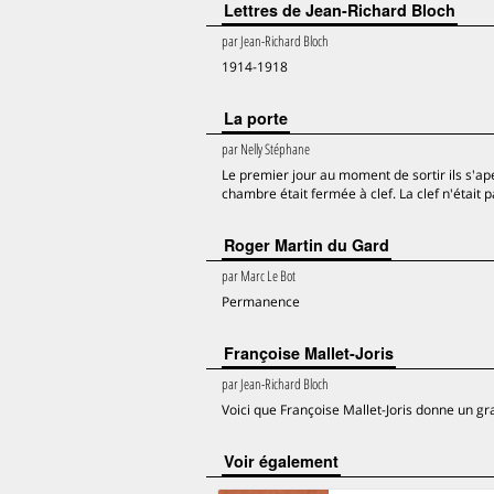
Lettres de Jean-Richard Bloch
par
Jean-Richard Bloch
1914-1918
La porte
par
Nelly Stéphane
Le premier jour au moment de sortir ils s'ape
chambre était fermée à clef. La clef n'était p
Roger Martin du Gard
par
Marc Le Bot
Permanence
Françoise Mallet-Joris
par
Jean-Richard Bloch
Voici que Françoise Mallet-Joris donne un gra
voir également