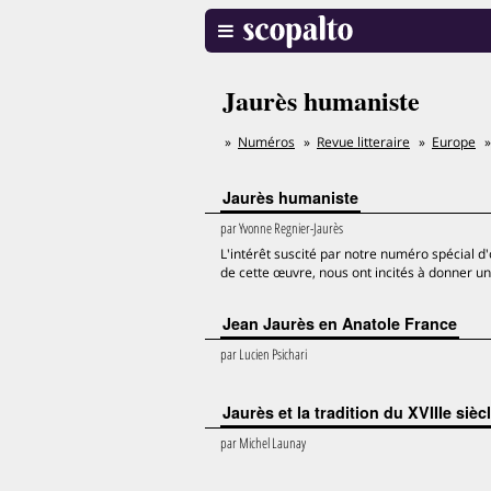
Jaurès humaniste
Numéros
Revue litteraire
Europe
Jaurès humaniste
par
Yvonne Regnier-Jaurès
L'intérêt suscité par notre numéro spécial d'
de cette œuvre, nous ont incités à donner u
Jean Jaurès en Anatole France
par
Lucien Psichari
Jaurès et la tradition du XVIIIe sièc
par
Michel Launay