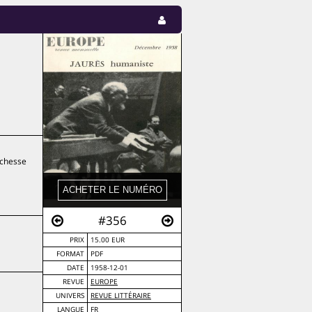
ichesse
#356
PRIX
15.00 EUR
FORMAT
PDF
DATE
1958-12-01
REVUE
EUROPE
UNIVERS
REVUE LITTÉRAIRE
LANGUE
FR