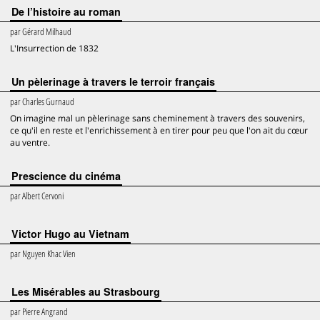
De l’histoire au roman
par
Gérard Milhaud
L'Insurrection de 1832
Un pèlerinage à travers le terroir français
par
Charles Gurnaud
On imagine mal un pèlerinage sans cheminement à travers des souvenirs,
ce qu'il en reste et l'enrichissement à en tirer pour peu que l'on ait du cœur
au ventre.
Prescience du cinéma
par
Albert Cervoni
Victor Hugo au Vietnam
par
Nguyen Khac Vien
Les Misérables au Strasbourg
par
Pierre Angrand