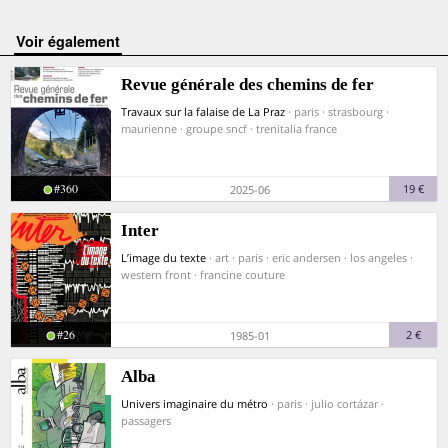
voir également
Revue générale des chemins de fer
Travaux sur la falaise de La Praz
· paris · strasbourg ·
maurienne · groupe sncf · trenitalia france
#360
19 €
2025-06
Inter
L’image du texte
· art · paris · eric andersen · los angeles ·
western front · francine couture
#26
2 €
1985-01
Alba
Univers imaginaire du métro
· paris · julio cortázar ·
passagers