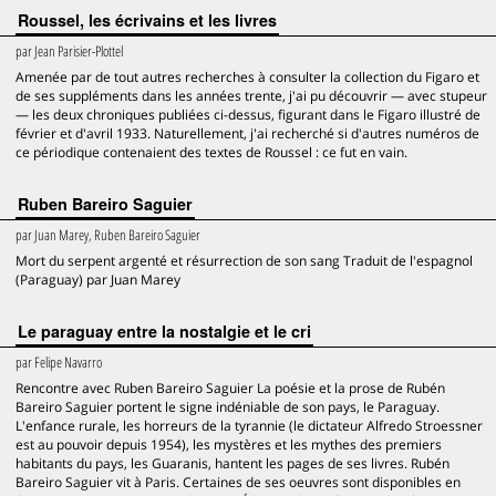
Roussel, les écrivains et les livres
par
Jean Parisier-Plottel
Amenée par de tout autres recherches à consulter la collection du Figaro et
de ses suppléments dans les années trente, j'ai pu découvrir — avec stupeur
— les deux chroniques publiées ci-dessus, figurant dans le Figaro illustré de
février et d'avril 1933. Naturellement, j'ai recherché si d'autres numéros de
ce périodique contenaient des textes de Roussel : ce fut en vain.
Ruben Bareiro Saguier
par
Juan Marey, Ruben Bareiro Saguier
Mort du serpent argenté et résurrection de son sang Traduit de l'espagnol
(Paraguay) par Juan Marey
Le paraguay entre la nostalgie et le cri
par
Felipe Navarro
Rencontre avec Ruben Bareiro Saguier La poésie et la prose de Rubén
Bareiro Saguier portent le signe indéniable de son pays, le Paraguay.
L'enfance rurale, les horreurs de la tyrannie (le dictateur Alfredo Stroessner
est au pouvoir depuis 1954), les mystères et les mythes des premiers
habitants du pays, les Guaranis, hantent les pages de ses livres. Rubén
Bareiro Saguier vit à Paris. Certaines de ses oeuvres sont disponibles en