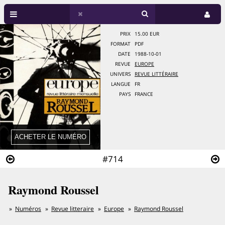
PRIX
15.00 EUR
FORMAT
PDF
DATE
1988-10-01
REVUE
EUROPE
UNIVERS
REVUE LITTÉRAIRE
LANGUE
FR
PAYS
FRANCE
#714
Raymond Roussel
Numéros
Revue litteraire
Europe
Raymond Roussel