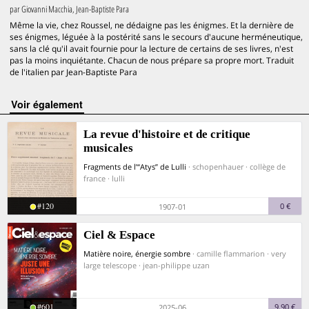
par
Giovanni Macchia, Jean-Baptiste Para
Même la vie, chez Roussel, ne dédaigne pas les énigmes. Et la dernière de
ses énigmes, léguée à la postérité sans le secours d'aucune herméneutique,
sans la clé qu'il avait fournie pour la lecture de certains de ses livres, n'est
pas la moins inquiétante. Chacun de nous prépare sa propre mort. Traduit
de l'italien par Jean-Baptiste Para
voir également
La revue d'histoire et de critique
musicales
Fragments de l’“Atys” de Lulli
· schopenhauer · collège de
france · lulli
#120
0 €
1907-01
Ciel & Espace
Matière noire, énergie sombre
· camille flammarion · very
large telescope · jean-philippe uzan
#601
9,90 €
2025-06