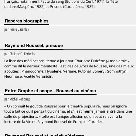
français, notamment Pacte du sang (Éditions du Cerf, 1971), la Tête
dedans\Maspéro, 1982) et Prisons (Caractères, 1987).
Repères biographies
par
Pierre Bazantay
Raymond Roussel, presque
par
Philippe G. Kerbellec
La liste des médications, tenue à jour par Charlotte Dufrène (« mon amie »
comme dit le dernier manifeste), est, des oeuvres de Roussel, une des mieux
abouties : Phanodorme, Hypalène, Vériane, Rutonal, Sonéryl, Somnothyril,
Neurinase, Acetile Veronidin.
Entre Graphe et scope - Roussel au cinéma
par
Michel Rebourg
« On connaît le goût de Roussel pour le théâtre populaire, mais on ignore
tout à fait ce qu'il pensait du cinéma, et s'il est même jamais entré dans une
salle de projection... » telle est l'unique allusion qu'on peut relever à la
lecture de la Vie de Raymond Roussel de François Caradec.
Raymond Roussel et le récit d’énigme