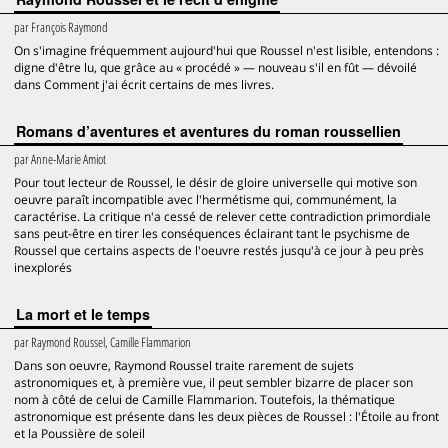
par
François Raymond
On s'imagine fréquemment aujourd'hui que Roussel n'est lisible, entendons :
digne d'être lu, que grâce au « procédé » — nouveau s'il en fût — dévoilé
dans Comment j'ai écrit certains de mes livres.
Romans d’aventures et aventures du roman roussellien
par
Anne-Marie Amiot
Pour tout lecteur de Roussel, le désir de gloire universelle qui motive son
oeuvre paraît incompatible avec l'hermétisme qui, communément, la
caractérise. La critique n'a cessé de relever cette contradiction primordiale
sans peut-être en tirer les conséquences éclairant tant le psychisme de
Roussel que certains aspects de l'oeuvre restés jusqu'à ce jour à peu près
inexplorés
La mort et le temps
par
Raymond Roussel, Camille Flammarion
Dans son oeuvre, Raymond Roussel traite rarement de sujets
astronomiques et, à première vue, il peut sembler bizarre de placer son
nom à côté de celui de Camille Flammarion. Toutefois, la thématique
astronomique est présente dans les deux pièces de Roussel : l'Étoile au front
et la Poussière de soleil