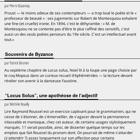
par
Pierre Bazantay
Proust — le moins odieux de ses contempteurs — a trop loué le poète et le «
professeur de beauté » : ses jugements sur Robert de Montesquiou exhalent
une fine (et cruelle) ironie. En 1894, c'est le dithyrambe : « M. de
Montesquiou ne se contente pas d'être le plus raffiné des sensitifs, c'est
aussi un des seuls poètes penseurs du 19e siècle. C'est un intellectuel avant
tout.»
Souvenirs de Byzance
par
Patrick Besnier
Au septième chapitre de Locus solus, Noel lit à la loupe une page choisie par
le coq Mopsus dans un curieux recueil d'éphémérides — la lecture devant
révéler son avenir à la danseuse Faustine.
“Locus Solus”, une apothéose de l’adjectif
par
Michèle Noailly
Lire Raymond Roussel est un exercice captivant pour le grammairien, qui ne
cesse de s'étonner, de s'émerveiller, de s'agacer devant la permanence
inlassable et maniaque, chez cet auteur, de certains usages stylistiquement
marqués. 11 serait possible, ainsi, de disserter quelque temps sur les
emplois que fait Roussel du pronom dont. On pourrait de même s'attarder
(s'attendrir ?) assez longuement sur son affection pour certains