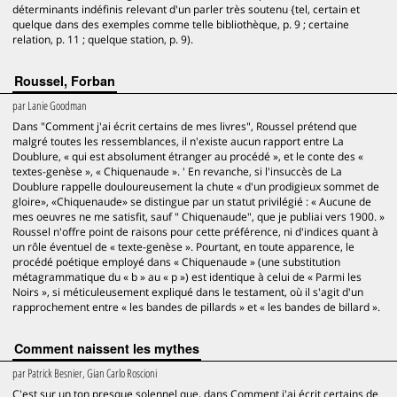
déterminants indéfinis relevant d'un parler très soutenu {tel, certain et
quelque dans des exemples comme telle bibliothèque, p. 9 ; certaine
relation, p. 11 ; quelque station, p. 9).
Roussel, Forban
par
Lanie Goodman
Dans "Comment j'ai écrit certains de mes livres", Roussel prétend que
malgré toutes les ressemblances, il n'existe aucun rapport entre La
Doublure, « qui est absolument étranger au procédé », et le conte des «
textes-genèse », « Chiquenaude ». ' En revanche, si l'insuccès de La
Doublure rappelle douloureusement la chute « d'un prodigieux sommet de
gloire», «Chiquenaude» se distingue par un statut privilégié : « Aucune de
mes oeuvres ne me satisfit, sauf " Chiquenaude", que je publiai vers 1900. »
Roussel n'offre point de raisons pour cette préférence, ni d'indices quant à
un rôle éventuel de « texte-genèse ». Pourtant, en toute apparence, le
procédé poétique employé dans « Chiquenaude » (une substitution
métagrammatique du « b » au « p ») est identique à celui de « Parmi les
Noirs », si méticuleusement expliqué dans le testament, où il s'agit d'un
rapprochement entre « les bandes de pillards » et « les bandes de billard ».
Comment naissent les mythes
par
Patrick Besnier, Gian Carlo Roscioni
C'est sur un ton presque solennel que, dans Comment j'ai écrit certains de