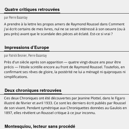
Quatre critiques retrouvées
par
Pierre Bazantay
A prendre à la lettre les propos amers de Raymond Roussel dans Comment
j'ai écrit certains de mes livres, nul ne se serait intéressé à son oeuvre (ou à
peu près) avant que le scandale des pièces ait éclaté. Est-ce si vrai ?
Impressions d’Europe
par
Patrick Besnier, Pierre Bazantay
Près d'un siècle après son apparition — quatre vingt-douze ans pour être
précis — l'étoile scintille encore au front de Raymond Roussel. Toutefois, en
confirmant ses rêves de gloire, la postérité ne lui a ménagé ni quiproquos ni
simplifications.
Deux chroniques retrouvées
Ces deux Chroniques ont été découvertes par Jeanine Plottel, dans le Figaro
illustré de février et avril 1933. Ce sont les derniers écrit publiés par Roussel
de son vivant. Pendant symétrique aux Chroniquettes données au Gaulois en
1897, elles révèlent un Roussel critique à ce jour inconnu.
Montesquiou, lecteur sans procédé