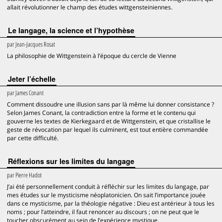
allait révolutionner le champ des études wittgensteiniennes.
Le langage, la science et l’hypothèse
par
Jean-Jacques Rosat
La philosophie de Wittgenstein à l’époque du cercle de Vienne
Jeter l’échelle
par
James Conant
Comment dissoudre une illusion sans par là même lui donner consistance ?
Selon James Conant, la contradiction entre la forme et le contenu qui
gouverne les textes de Kierkegaard et de Wittgenstein, et que cristallise le
geste de révocation par lequel ils culminent, est tout entière commandée
par cette difficulté.
Réflexions sur les limites du langage
par
Pierre Hadot
J’ai été personnellement conduit à réfléchir sur les limites du langage, par
mes études sur le mysticisme néoplatonicien. On sait l’importance jouée
dans ce mysticisme, par la théologie négative : Dieu est antérieur à tous les
noms ; pour l’atteindre, il faut renoncer au discours ; on ne peut que le
toucher obscurément au sein de l’expérience mystique.