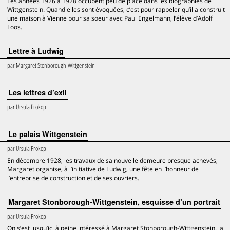
Les années 1926 à 1928 occupent peu de place dans les biographies de
Wittgenstein. Quand elles sont évoquées, c’est pour rappeler qu’il a construit
une maison à Vienne pour sa soeur avec Paul Engelmann, l’élève d’Adolf
Loos.
Lettre à Ludwig
par
Margaret Stonborough-Wittgenstein
Les lettres d’exil
par
Ursula Prokop
Le palais Wittgenstein
par
Ursula Prokop
En décembre 1928, les travaux de sa nouvelle demeure presque achevés,
Margaret organise, à l’initiative de Ludwig, une fête en l’honneur de
l’entreprise de construction et de ses ouvriers.
Margaret Stonborough-Wittgenstein, esquisse d’un portrait
par
Ursula Prokop
On s’est jusqu’ici à peine intéressé à Margaret Stonborough-Wittgenstein, la