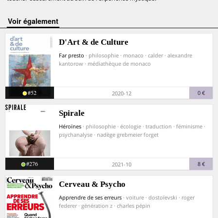
voir également
D'Art & de Culture
Far presto
· philosophie · monaco · calder · alexandre
kantorow · médiathèque de monaco
#52
0 €
2020-12
Spirale
Héroïnes
· philosophie · écologie · traduction · féminisme ·
psychanalyse · nadège grebmeier forget
#276
8 €
2021-10
Cerveau & Psycho
Apprendre de ses erreurs
· voiture · dostoïevski · roger
federer · génération z · charles pépin