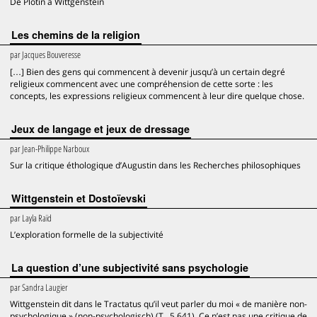
De Plotin à Wittgenstein
Les chemins de la religion
par
Jacques Bouveresse
[…] Bien des gens qui commencent à devenir jusqu’à un certain degré
religieux commencent avec une compréhension de cette sorte : les
concepts, les expressions religieux commencent à leur dire quelque chose.
Jeux de langage et jeux de dressage
par
Jean-Philippe Narboux
Sur la critique éthologique d’Augustin dans les Recherches philosophiques
Wittgenstein et Dostoïevski
par
Layla Raïd
L’exploration formelle de la subjectivité
La question d’une subjectivité sans psychologie
par
Sandra Laugier
Wittgenstein dit dans le Tractatus qu’il veut parler du moi « de manière non-
psychologique » (non-psychologisch) (T., 5.641). Ce n’est pas une critique de