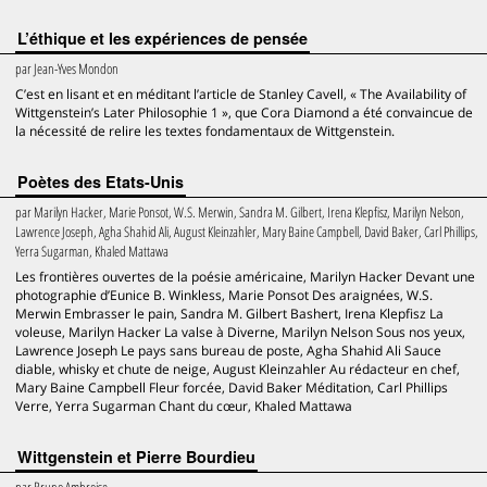
L’éthique et les expériences de pensée
par
Jean-Yves Mondon
C’est en lisant et en méditant l’article de Stanley Cavell, « The Availability of
Wittgenstein’s Later Philosophie 1 », que Cora Diamond a été convaincue de
la nécessité de relire les textes fondamentaux de Wittgenstein.
Poètes des Etats-Unis
par
Marilyn Hacker, Marie Ponsot, W.S. Merwin, Sandra M. Gilbert, Irena Klepfisz, Marilyn Nelson,
Lawrence Joseph, Agha Shahid Ali, August Kleinzahler, Mary Baine Campbell, David Baker, Carl Phillips,
Yerra Sugarman, Khaled Mattawa
Les frontières ouvertes de la poésie américaine, Marilyn Hacker Devant une
photographie d’Eunice B. Winkless, Marie Ponsot Des araignées, W.S.
Merwin Embrasser le pain, Sandra M. Gilbert Bashert, Irena Klepfisz La
voleuse, Marilyn Hacker La valse à Diverne, Marilyn Nelson Sous nos yeux,
Lawrence Joseph Le pays sans bureau de poste, Agha Shahid Ali Sauce
diable, whisky et chute de neige, August Kleinzahler Au rédacteur en chef,
Mary Baine Campbell Fleur forcée, David Baker Méditation, Carl Phillips
Verre, Yerra Sugarman Chant du cœur, Khaled Mattawa
Wittgenstein et Pierre Bourdieu