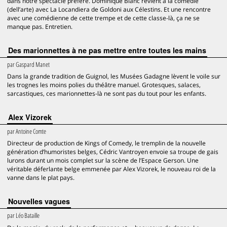
dans notre spectacle préféré. Dominique Blanc revient à la comédie
(dell’arte) avec La Locandiera de Goldoni aux Célestins. Et une rencontre
avec une comédienne de cette trempe et de cette classe-là, ça ne se
manque pas. Entretien.
Des marionnettes à ne pas mettre entre toutes les mains
par
Gaspard Manet
Dans la grande tradition de Guignol, les Musées Gadagne lèvent le voile sur
les trognes les moins polies du théâtre manuel. Grotesques, salaces,
sarcastiques, ces marionnettes-là ne sont pas du tout pour les enfants.
Alex Vizorek
par
Antoine Comte
Directeur de production de Kings of Comedy, le tremplin de la nouvelle
génération d’humoristes belges, Cédric Vantroyen envoie sa troupe de gais
lurons durant un mois complet sur la scène de l’Espace Gerson. Une
véritable déferlante belge emmenée par Alex Vizorek, le nouveau roi de la
vanne dans le plat pays.
Nouvelles vagues
par
Léo Bataille