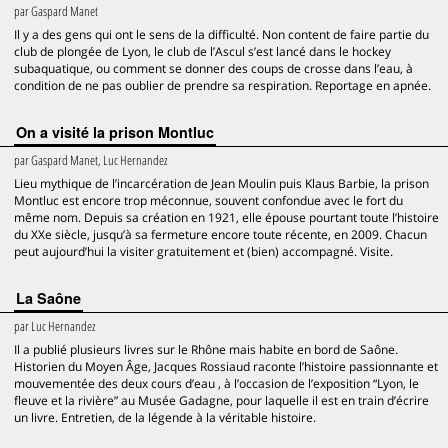
par
Gaspard Manet
Il y a des gens qui ont le sens de la difficulté. Non content de faire partie du
club de plongée de Lyon, le club de l’Ascul s’est lancé dans le hockey
subaquatique, ou comment se donner des coups de crosse dans l’eau, à
condition de ne pas oublier de prendre sa respiration. Reportage en apnée.
On a visité la prison Montluc
par
Gaspard Manet, Luc Hernandez
Lieu mythique de l’incarcération de Jean Moulin puis Klaus Barbie, la prison
Montluc est encore trop méconnue, souvent confondue avec le fort du
même nom. Depuis sa création en 1921, elle épouse pourtant toute l’histoire
du XXe siècle, jusqu’à sa fermeture encore toute récente, en 2009. Chacun
peut aujourd’hui la visiter gratuitement et (bien) accompagné. Visite.
La Saône
par
Luc Hernandez
Il a publié plusieurs livres sur le Rhône mais habite en bord de Saône.
Historien du Moyen Âge, Jacques Rossiaud raconte l’histoire passionnante et
mouvementée des deux cours d’eau , à l’occasion de l’exposition “Lyon, le
fleuve et la rivière” au Musée Gadagne, pour laquelle il est en train d’écrire
un livre. Entretien, de la légende à la véritable histoire.