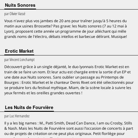
Nuits Sonores
par
Olivier Vassé
Vous n'avez plus vos jambes de 20 ans pour traîner jusqu'à 5 heures du
matin aux usines Brossette? Pas grave: les Nuits sonores (7 au 12 mai à
Lyon), proposent cette année un programme de jour alléchant qui mêle
grands noms de l'électro, débats intellos et barbecue délirant. Musique!
Erotic Market
par
Vincent Lonchampt
Découvert grâce à un single déjanté, le duo lyonnais Erotic Market est en
train de se faire un nom. Et leur actu est chargée entre la sortie d'un EP et
une date aux Nuits sonores. Sans oublier un passage au Printemps de
Bourges : Erotic Market et le chanteur Denis Rivet ont été sélectionnés pour
se produire lors du festival mythique. Miam, de la scène locale à suivre les
yeux fermés et les oreilles grandes ouvertes !
Les Nuits de Fourvière
par
Luc Hernandez
Il y a les big names : M., Patti Smith, Dead Can Dance, I am ou Crosby, Stills
& Nash. Mais les Nuits de Fourvière sont aussi l’occasion de concerts à part
ou de projets de création on ne peut plus originaux. Petit florilège pour