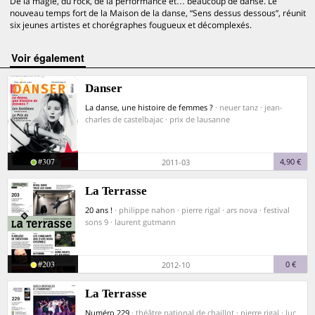
De la magie, du rock, de la performance et… beaucoup de danse. Le
nouveau temps fort de la Maison de la danse, “Sens dessus dessous”, réunit
six jeunes artistes et chorégraphes fougueux et décomplexés.
voir également
Danser
La danse, une histoire de femmes ?
· neuer tanz · jean-
charles de castelbajac · prix de lausanne
#307
4,90 €
2011-03
La Terrasse
20 ans !
· philippe nahon · pierre rigal · ars nova · festival
sons 9 · laurent gutmann
#203
0 €
2012-10
La Terrasse
Numéro 229
· théâtre national de chaillot · pierre rigal · luc