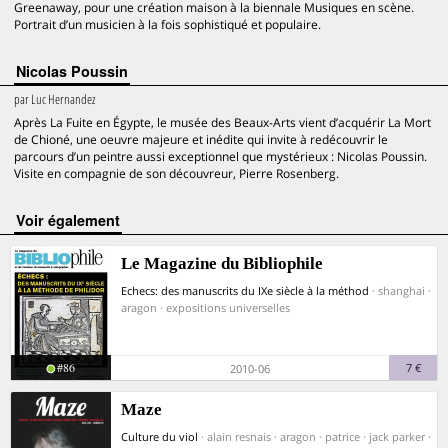
Greenaway, pour une création maison à la biennale Musiques en scène.
Portrait d’un musicien à la fois sophistiqué et populaire.
Nicolas Poussin
par
Luc Hernandez
Après La Fuite en Égypte, le musée des Beaux-Arts vient d’acquérir La Mort
de Chioné, une oeuvre majeure et inédite qui invite à redécouvrir le
parcours d’un peintre aussi exceptionnel que mystérieux : Nicolas Poussin.
Visite en compagnie de son découvreur, Pierre Rosenberg.
voir également
Le Magazine du Bibliophile
Echecs: des manuscrits du IXe siècle à la méthod
· shanghai ·
aragon · expositions universelles
#86
7 €
2010-06
Maze
Culture du viol
· alain resnais · aragon · patrice · jack parker ·