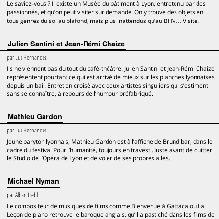
Le saviez-vous ? Il existe un Musée du bâtiment à Lyon, entretenu par des
passionnés, et qu’on peut visiter sur demande. On y trouve des objets en
tous genres du sol au plafond, mais plus inattendus qu’au BHV… Visite.
Julien Santini et Jean-Rémi Chaize
par
Luc Hernandez
Ils ne viennent pas du tout du café-théâtre. Julien Santini et Jean-Rémi Chaize
représentent pourtant ce qui est arrivé de mieux sur les planches lyonnaises
depuis un bail. Entretien croisé avec deux artistes singuliers qui s’estiment
sans se connaître, à rebours de l’humour préfabriqué.
Mathieu Gardon
par
Luc Hernandez
Jeune baryton lyonnais, Mathieu Gardon est à l’affiche de Brundibar, dans le
cadre du festival Pour l’humanité, toujours en travesti. Juste avant de quitter
le Studio de l’Opéra de Lyon et de voler de ses propres ailes.
Michael Nyman
par
Alban Liebl
Le compositeur de musiques de films comme Bienvenue à Gattaca ou La
Leçon de piano retrouve le baroque anglais, qu’il a pastiché dans les films de