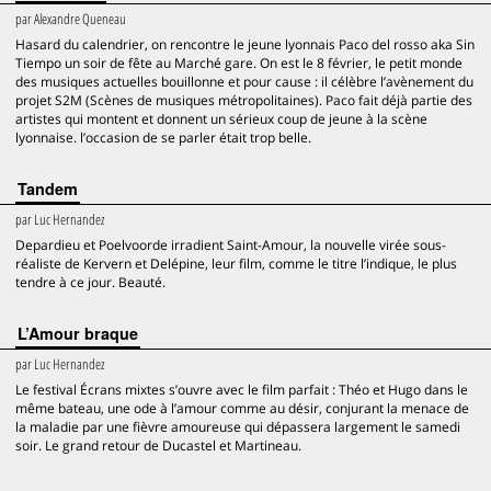
par
Alexandre Queneau
Hasard du calendrier, on rencontre le jeune lyonnais Paco del rosso aka Sin
Tiempo un soir de fête au Marché gare. On est le 8 février, le petit monde
des musiques actuelles bouillonne et pour cause : il célèbre l’avènement du
projet S2M (Scènes de musiques métropolitaines). Paco fait déjà partie des
artistes qui montent et donnent un sérieux coup de jeune à la scène
lyonnaise. l’occasion de se parler était trop belle.
Tandem
par
Luc Hernandez
Depardieu et Poelvoorde irradient Saint-Amour, la nouvelle virée sous-
réaliste de Kervern et Delépine, leur film, comme le titre l’indique, le plus
tendre à ce jour. Beauté.
L’Amour braque
par
Luc Hernandez
Le festival Écrans mixtes s’ouvre avec le film parfait : Théo et Hugo dans le
même bateau, une ode à l’amour comme au désir, conjurant la menace de
la maladie par une fièvre amoureuse qui dépassera largement le samedi
soir. Le grand retour de Ducastel et Martineau.