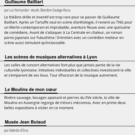
Guillaume Bailliart
par
Luc Hernandez
· visuels:
Blandine Soulage-Rocca
Le théâtre drôle et inventif est trop rare pour se passer de Guillaume
Bailliart. Après un Tartuffe seul en scène d’anthologie, il revient au TNG pour
un Merlin contemporain et improbable, aventure fleuve avec une quinzaine
de comédiens. Avant de s’attaquer à La Centrale en chaleur, un roman
porno japonais sur Fukushima ! Entretien avec un comédien metteur en
scène aussi stimulant qu’inclassable.
Les scènes de musiques alternatives à Lyon
Les salles de concert alternatives font plus que jamais partie de la vie
culturelle lyonnaise. Initiatives individuelles et collectives investissent la ville
et s’emparent de ses lieux. Tour d’horizon de la musique autrement.
Le Moulins de mon cœur
Rivière sauvage, bocages apaisant et pierres du XVe siècle, la ville de
Moulins en Auvergne regorge de trésors méconnus. Avec en prime deux
belles expositions à visiter en ce moment.
Musée Jean Butaud
par
Valentin d'Ersu