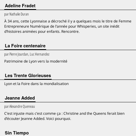
Adeline Fradet
par
Nathalie Duran
À 34 ans, cette Lyonnaise a décroché il y a quelques mois le titre de Femme
Entrepreneure Numérique de l’année pour Whisperies, un site inédit
d’histoires animées pour enfants. Rencontre.
La Foire centenaire
par
Pierre Jourdan, Luc Hernandez
Patrimoine de Lyon vers la modernité
Les Trente Glorieuses
Lyon et la Foire dans la mondialisation
Jeanne Added
par
Alexandre Queneau
C’est injuste mais c’est comme ça : Christine and the Queens ferait bien
d’écouter Jeanne Added. Voici pourquoi.
Sin Tiempo