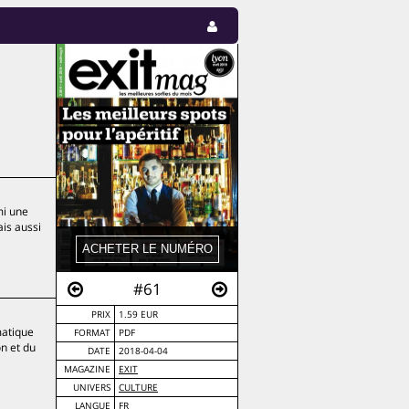
mi une
ais aussi
#61
PRIX
1.59 EUR
matique
FORMAT
PDF
on et du
DATE
2018-04-04
MAGAZINE
EXIT
UNIVERS
CULTURE
LANGUE
FR