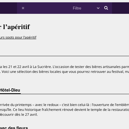
 l’apéritif
rs spots pour l’apéritif
ra les 21 et 22 avril à La Sucrière. L’occasion de tester des bières artisanales par
 Voici une sélection des bières locales que vous pourrez retrouver au festival, m
Hôtel-Dieu
rrivée du printemps – avec le redoux – c’est bien celui-là : l’ouverture de l’emblé
squ’île. Ce lieu historique fraîchement rénové devient le temple de la restaurati
écouvrir dès le 27 avril.
avec des fleurs