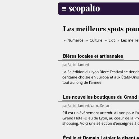
Les meilleurs spots pour
Numéros
Culture
Exit
Les meilleu
Bières locales et artisanales
par
Pauline Lambert
La 3e édition du Lyon Bière Festival se tiend
centaine choisie en Europe et aux États-Unis.
tout au long de l’année.
Les nouvelles boutiques du Grand 
par
Pauline Lambert, Vanina Denizot
S’il est un événement attendu à Lyon pour l’a
Grand Hôtel-Dieu de Lyon, au coeur de la Pre
shopping. Voici une sélection d’enseignes à d
Émilie et Romain Lethier le disent 