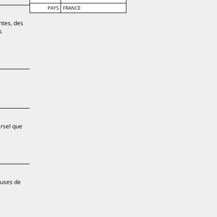
PAYS
FRANCE
ntes, des
s
ersel que
euses de