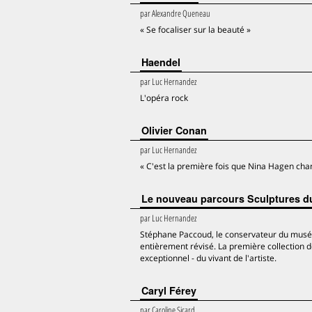
par
Alexandre Queneau
« Se focaliser sur la beauté »
Haendel
par
Luc Hernandez
L'opéra rock
Olivier Conan
par
Luc Hernandez
« C'est la première fois que Nina Hagen cha
Le nouveau parcours Sculptures d
par
Luc Hernandez
Stéphane Paccoud, le conservateur du musée
entièrement révisé. La première collection 
exceptionnel - du vivant de l'artiste.
Caryl Férey
par
Caroline Sicard