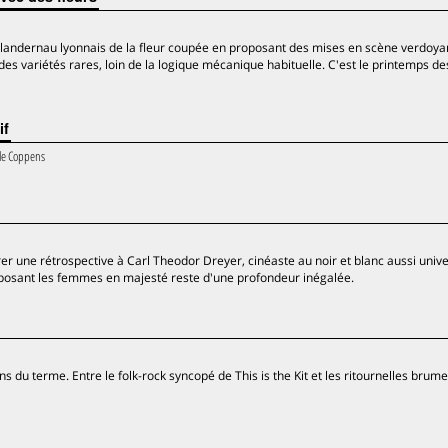
e landernau lyonnais de la fleur coupée en proposant des mises en scène verdoya
es variétés rares, loin de la logique mécanique habituelle. C'est le printemps de
if
lle Coppens
rer une rétrospective à Carl Theodor Dreyer, cinéaste au noir et blanc aussi univ
 posant les femmes en majesté reste d'une profondeur inégalée.
ns du terme. Entre le folk-rock syncopé de This is the Kit et les ritournelles brum