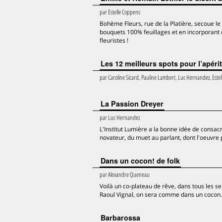
par
Estelle Coppens
Bohème Fleurs, rue de la Platière, secoue l
bouquets 100% feuillages et en incorporant d
fleuristes !
Les 12 meilleurs spots pour l’apérit
par
Caroline Sicard, Pauline Lambert, Luc Hernandez, Este
La Passion Dreyer
par
Luc Hernandez
L'Institut Lumière a la bonne idée de consac
novateur, du muet au parlant, dont l'oeuvre
Dans un cocon! de folk
par
Alexandre Queneau
Voilà un co-plateau de rêve, dans tous les se
Raoul Vignal, on sera comme dans un cocon.
Barbarossa