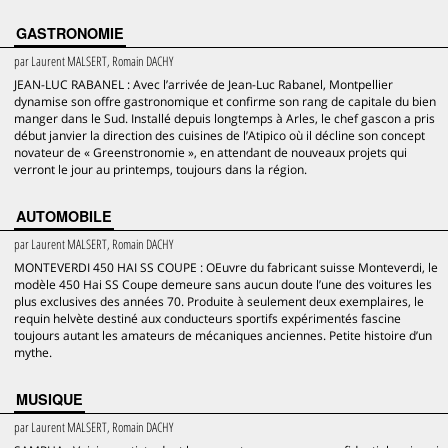
GASTRONOMIE
par
Laurent MALSERT, Romain DACHY
JEAN-LUC RABANEL : Avec l’arrivée de Jean-Luc Rabanel, Montpellier
dynamise son offre gastronomique et confirme son rang de capitale du bien
manger dans le Sud. Installé depuis longtemps à Arles, le chef gascon a pris
début janvier la direction des cuisines de l’Atipico où il décline son concept
novateur de « Greenstronomie », en attendant de nouveaux projets qui
verront le jour au printemps, toujours dans la région.
AUTOMOBILE
par
Laurent MALSERT, Romain DACHY
MONTEVERDI 450 HAI SS COUPE : OEuvre du fabricant suisse Monteverdi, le
modèle 450 Hai SS Coupe demeure sans aucun doute l’une des voitures les
plus exclusives des années 70. Produite à seulement deux exemplaires, le
requin helvète destiné aux conducteurs sportifs expérimentés fascine
toujours autant les amateurs de mécaniques anciennes. Petite histoire d’un
mythe.
MUSIQUE
par
Laurent MALSERT, Romain DACHY