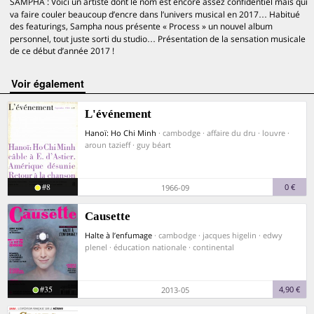
SAMPHA : Voici un artiste dont le nom est encore assez confidentiel mais qui
va faire couler beaucoup d’encre dans l’univers musical en 2017… Habitué
des featurings, Sampha nous présente « Process » un nouvel album
personnel, tout juste sorti du studio… Présentation de la sensation musicale
de ce début d’année 2017 !
voir également
L'événement
Hanoï: Ho Chi Minh
· cambodge · affaire du dru · louvre ·
aroun tazieff · guy béart
#8
0 €
1966-09
Causette
Halte à l’enfumage
· cambodge · jacques higelin · edwy
plenel · éducation nationale · continental
#35
4,90 €
2013-05