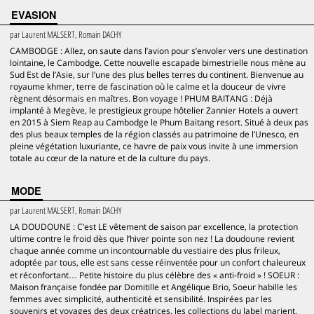
EVASION
par
Laurent MALSERT, Romain DACHY
CAMBODGE : Allez, on saute dans l’avion pour s’envoler vers une destination
lointaine, le Cambodge. Cette nouvelle escapade bimestrielle nous mène au
Sud Est de l’Asie, sur l’une des plus belles terres du continent. Bienvenue au
royaume khmer, terre de fascination où le calme et la douceur de vivre
règnent désormais en maîtres. Bon voyage ! PHUM BAITANG : Déjà
implanté à Megève, le prestigieux groupe hôtelier Zannier Hotels a ouvert
en 2015 à Siem Reap au Cambodge le Phum Baitang resort. Situé à deux pas
des plus beaux temples de la région classés au patrimoine de l’Unesco, en
pleine végétation luxuriante, ce havre de paix vous invite à une immersion
totale au cœur de la nature et de la culture du pays.
MODE
par
Laurent MALSERT, Romain DACHY
LA DOUDOUNE : C’est LE vêtement de saison par excellence, la protection
ultime contre le froid dès que l’hiver pointe son nez ! La doudoune revient
chaque année comme un incontournable du vestiaire des plus frileux,
adoptée par tous, elle est sans cesse réinventée pour un confort chaleureux
et réconfortant… Petite histoire du plus célèbre des « anti-froid » ! SOEUR :
Maison française fondée par Domitille et Angélique Brio, Soeur habille les
femmes avec simplicité, authenticité et sensibilité. Inspirées par les
souvenirs et voyages des deux créatrices, les collections du label marient,