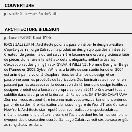
COUVERTURE
par
Atomike Studio
· visuels:
Atomike Studio
ARCHITECTURE & DESIGN
par
Laurent MALSERT, Romain DACHY
JORGE ZALSZUPIN : Architecte polonais passionné par le design brésilien
d’après-guerre, Jorge Zalszupin a produit un design typique des années 50.
Créateur de génie, il a durant sa carrière façonné une œuvre gracieuse faite
de pièces d’une rare intensité aux détails élégants, mêlant artisanat
d’exception et design ingénieux. SYLVAIN WILLENZ : Nommé Designer Belge
de l’Année en 2009, Sylvain Willenz, à la tête de son studio fondé en 2004,
est animé par la volonté d’explorer tous les champs du design et se
passionne pour les procédés de fabrication. Des luminaires au mobilier en
passant par les accessoires, la décoration d’intérieur ou le design textile, ce
designer produit qui a lancé son propre eshop en 2011 prône avant tout la
subtilité dans la surprise et la durabilité. Rencontre. SANTIAGO CALATRAVA
:Son nom vous est peut-être inconnu mais vous avez certainement entendu
parler de sa dernière réalisation : la nouvelle gare du World Trade Center à
New York. Architecte star réputé pour ses réalisations spectaculaires,
mêlant notamment le béton, le verre et l’acier, et dont les formes semblent
évoquer des oiseaux démesurés, Santiago Calatrava voit ses travaux érigés
au rang d’œuvres d’art.