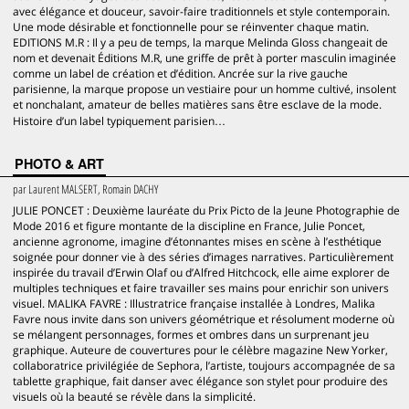
avec élégance et douceur, savoir-faire traditionnels et style contemporain.
Une mode désirable et fonctionnelle pour se réinventer chaque matin.
EDITIONS M.R : Il y a peu de temps, la marque Melinda Gloss changeait de
nom et devenait Éditions M.R, une griffe de prêt à porter masculin imaginée
comme un label de création et d’édition. Ancrée sur la rive gauche
parisienne, la marque propose un vestiaire pour un homme cultivé, insolent
et nonchalant, amateur de belles matières sans être esclave de la mode.
Histoire d’un label typiquement parisien…
PHOTO & ART
par
Laurent MALSERT, Romain DACHY
JULIE PONCET : Deuxième lauréate du Prix Picto de la Jeune Photographie de
Mode 2016 et figure montante de la discipline en France, Julie Poncet,
ancienne agronome, imagine d’étonnantes mises en scène à l’esthétique
soignée pour donner vie à des séries d’images narratives. Particulièrement
inspirée du travail d’Erwin Olaf ou d’Alfred Hitchcock, elle aime explorer de
multiples techniques et faire travailler ses mains pour enrichir son univers
visuel. MALIKA FAVRE : Illustratrice française installée à Londres, Malika
Favre nous invite dans son univers géométrique et résolument moderne où
se mélangent personnages, formes et ombres dans un surprenant jeu
graphique. Auteure de couvertures pour le célèbre magazine New Yorker,
collaboratrice privilégiée de Sephora, l’artiste, toujours accompagnée de sa
tablette graphique, fait danser avec élégance son stylet pour produire des
visuels où la beauté se révèle dans la simplicité.