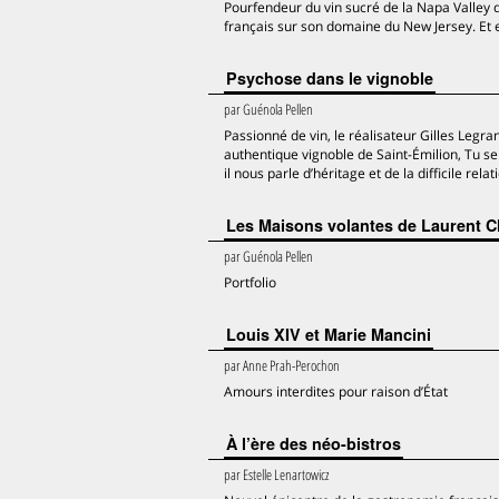
Pourfendeur du vin sucré de la Napa Valley 
français sur son domaine du New Jersey. Et 
Psychose dans le vignoble
par
Guénola Pellen
Passionné de vin, le réalisateur Gilles Leg
authentique vignoble de Saint-Émilion, Tu ser
il nous parle d’héritage et de la difficile relati
Les Maisons volantes de Laurent 
par
Guénola Pellen
Portfolio
Louis XIV et Marie Mancini
par
Anne Prah-Perochon
Amours interdites pour raison d’État
À l’ère des néo-bistros
par
Estelle Lenartowicz