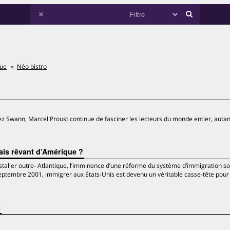
que
Néo bistro
z Swann, Marcel Proust continue de fasciner les lecteurs du monde entier, autan
ais rêvant d’Amérique ?
installer outre- Atlantique, l’imminence d’une réforme du système d’immigration s
eptembre 2001, immigrer aux États-Unis est devenu un véritable casse-tête pour 
x