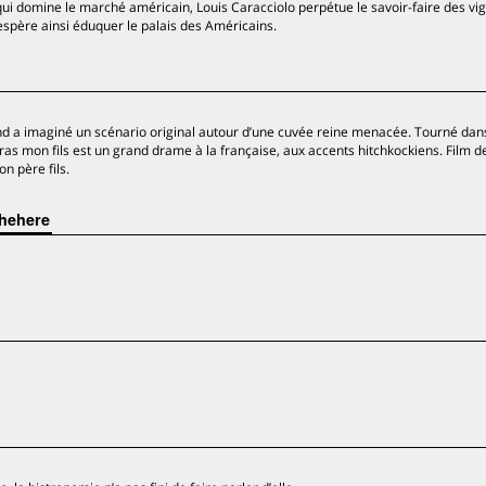
qui domine le marché américain, Louis Caracciolo perpétue le savoir-faire des vi
espère ainsi éduquer le palais des Américains.
rand a imaginé un scénario original autour d’une cuvée reine menacée. Tourné dan
as mon fils est un grand drame à la française, aux accents hitchkockiens. Film de
on père fils.
Chehere