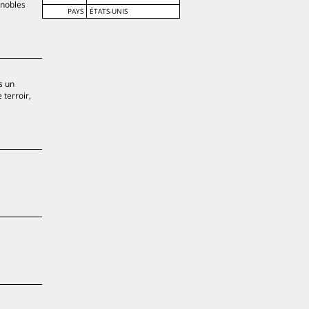
gnobles
PAYS
ÉTATS-UNIS
s un
 terroir,