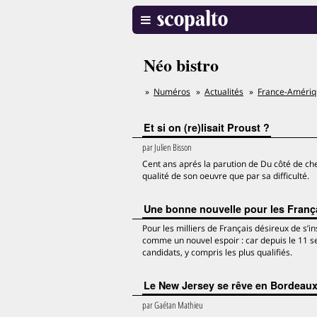
Néo bistro
Numéros
Actualités
France-Améri
Et si on (re)lisait Proust ?
par
Julien Bisson
Cent ans aprés la parution de Du côté de che
qualité de son oeuvre que par sa difficulté.
Une bonne nouvelle pour les Franç
Pour les milliers de Français désireux de s’
comme un nouvel espoir : car depuis le 11 s
candidats, y compris les plus qualifiés.
Le New Jersey se rêve en Bordeau
par
Gaétan Mathieu