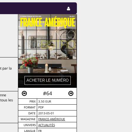
t par la
#64
onne
tous les
PRIX
3.50 EUR
FORMAT
PDF
DATE
2013-05-01
MAGAZINE
FRANCE-AMÉRIQUE
UNIVERS
ACTUALITÉS
LANGUE
FR