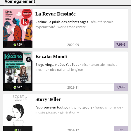
voir également
La Revue Dessinée
Ritaline, la pilule des enfants sages
· sécurité sociale ·
hyperactivité · world trade center
#29
7,99 €
2020-09
Kezako Mundi
Blogs, vlogs, vidéos YouTube
· sécurité sociale · excision ·
mesrine · nice nailantei leng’ete
#42
3,99 €
2022-11
Story Teller
J’approuve en tout point ton discours
· françois hollande ·
musée picasso · génération y
#1
9 €
2014-12