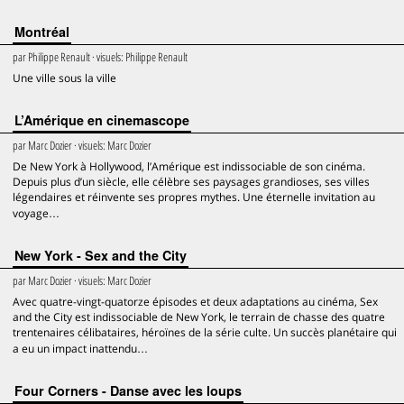
Montréal
par
Philippe Renault
· visuels:
Philippe Renault
Une ville sous la ville
L’Amérique en cinemascope
par
Marc Dozier
· visuels:
Marc Dozier
De New York à Hollywood, l’Amérique est indissociable de son cinéma.
Depuis plus d’un siècle, elle célèbre ses paysages grandioses, ses villes
légendaires et réinvente ses propres mythes. Une éternelle invitation au
voyage…
New York - Sex and the City
par
Marc Dozier
· visuels:
Marc Dozier
Avec quatre-vingt-quatorze épisodes et deux adaptations au cinéma, Sex
and the City est indissociable de New York, le terrain de chasse des quatre
trentenaires célibataires, héroïnes de la série culte. Un succès planétaire qui
a eu un impact inattendu…
Four Corners - Danse avec les loups