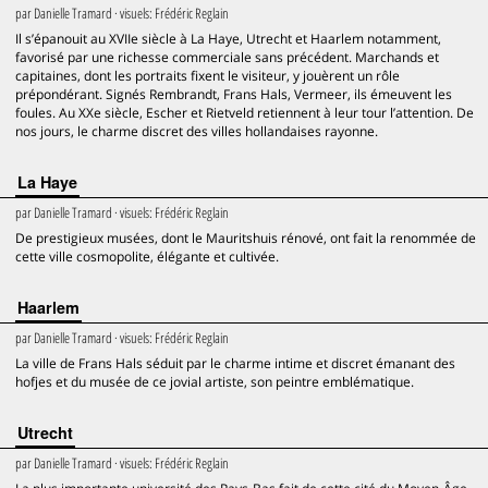
par
Danielle Tramard
· visuels:
Frédéric Reglain
Il s’épanouit au XVIIe siècle à La Haye, Utrecht et Haarlem notamment,
favorisé par une richesse commerciale sans précédent. Marchands et
capitaines, dont les portraits fixent le visiteur, y jouèrent un rôle
prépondérant. Signés Rembrandt, Frans Hals, Vermeer, ils émeuvent les
foules. Au XXe siècle, Escher et Rietveld retiennent à leur tour l’attention. De
nos jours, le charme discret des villes hollandaises rayonne.
La Haye
par
Danielle Tramard
· visuels:
Frédéric Reglain
De prestigieux musées, dont le Mauritshuis rénové, ont fait la renommée de
cette ville cosmopolite, élégante et cultivée.
Haarlem
par
Danielle Tramard
· visuels:
Frédéric Reglain
La ville de Frans Hals séduit par le charme intime et discret émanant des
hofjes et du musée de ce jovial artiste, son peintre emblématique.
Utrecht
par
Danielle Tramard
· visuels:
Frédéric Reglain