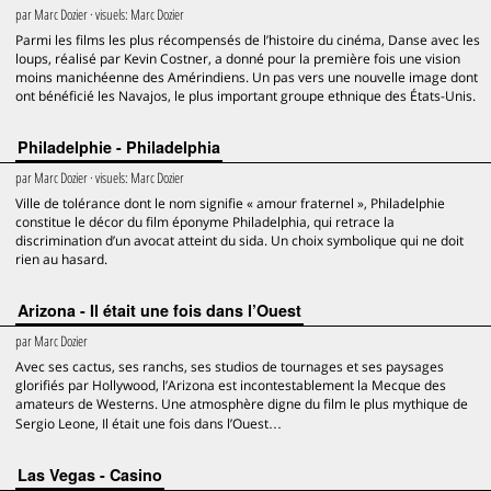
par
Marc Dozier
· visuels:
Marc Dozier
Parmi les films les plus récompensés de l’histoire du cinéma, Danse avec les
loups, réalisé par Kevin Costner, a donné pour la première fois une vision
moins manichéenne des Amérindiens. Un pas vers une nouvelle image dont
ont bénéficié les Navajos, le plus important groupe ethnique des États-Unis.
Philadelphie - Philadelphia
par
Marc Dozier
· visuels:
Marc Dozier
Ville de tolérance dont le nom signifie « amour fraternel », Philadelphie
constitue le décor du film éponyme Philadelphia, qui retrace la
discrimination d’un avocat atteint du sida. Un choix symbolique qui ne doit
rien au hasard.
Arizona - Il était une fois dans l’Ouest
par
Marc Dozier
Avec ses cactus, ses ranchs, ses studios de tournages et ses paysages
glorifiés par Hollywood, l’Arizona est incontestablement la Mecque des
amateurs de Westerns. Une atmosphère digne du film le plus mythique de
Sergio Leone, Il était une fois dans l’Ouest…
Las Vegas - Casino