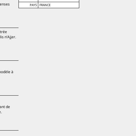
menses
PAYS
FRANCE
ntrée
is n’Ajjer.
modèle à
tant de
e.