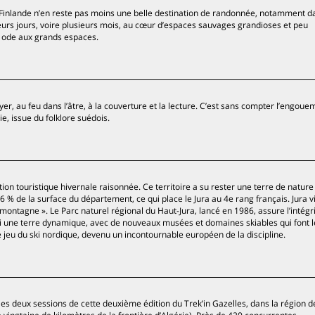
inlande n’en reste pas moins une belle destination de randonnée, notamment da
ieurs jours, voire plusieurs mois, au cœur d’espaces sauvages grandioses et peu
e ode aux grands espaces.
oyer, au feu dans l’âtre, à la couverture et la lecture. C’est sans compter l’engou
ie, issue du folklore suédois.
ion touristique hivernale raisonnée. Ce territoire a su rester une terre de nature
6 % de la surface du département, ce qui place le Jura au 4e rang français. Jura v
 de montagne ». Le Parc naturel régional du Haut-Jura, lancé en 1986, assure l’intégr
 une terre dynamique, avec de nouveaux musées et domaines skiables qui font l
e jeu du ski nordique, devenu un incontournable européen de la discipline.
s deux sessions de cette deuxième édition du Trek’in Gazelles, dans la région d