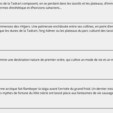
res de la Tadrart composent, en se perdant dans les tassilis et les plateaux, d’im
rmes d’esthétique et d’horizons sahariens...
mmenses des n’Ajjers. Une palmeraie enchâssée entre ses collines, en point d’e
 que les dunes de la Tadrart, l’erg Admer ou les plateaux du parc culturel des tassil
comme une destination nature de premier ordre, qui cultive un mode de vie et un 
e arctique fait flamboyer la taïga avant l’arrivée du grand froid. Un dernier ins
les mythes de fortune du XIXe siècle ont laissé place aux fantasmes de vie sauvag