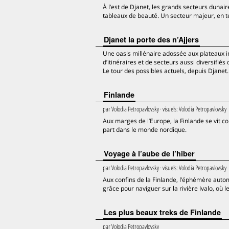
À l’est de Djanet, les grands secteurs dunai
tableaux de beauté. Un secteur majeur, en te
Djanet la porte des n’Ajjers
Une oasis millénaire adossée aux plateaux i
d’itinéraires et de secteurs aussi diversifiés
Le tour des possibles actuels, depuis Djanet.
Finlande
par
Volodia Petropavlovsky
· visuels:
Volodia Petropavlovsky
Aux marges de l’Europe, la Finlande se vit 
part dans le monde nordique.
Voyage à l’aube de l’hiber
par
Volodia Petropavlovsky
· visuels:
Volodia Petropavlovsky
Aux confins de la Finlande, l’éphémère automn
grâce pour naviguer sur la rivière Ivalo, où 
Les plus beaux treks de Finlande
par
Volodia Petropavlovsky