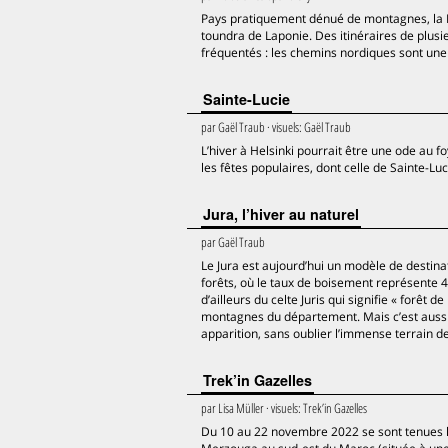
Pays pratiquement dénué de montagnes, la F
toundra de Laponie. Des itinéraires de plus
fréquentés : les chemins nordiques sont un
Sainte-Lucie
par
Gaël Traub
· visuels:
Gaël Traub
L’hiver à Helsinki pourrait être une ode au f
les fêtes populaires, dont celle de Sainte-Luc
Jura, l’hiver au naturel
par
Gaël Traub
Le Jura est aujourd’hui un modèle de destinat
forêts, où le taux de boisement représente 4
d’ailleurs du celte Juris qui signifie « forêt
montagnes du département. Mais c’est aussi
apparition, sans oublier l’immense terrain d
Trek’in Gazelles
par
Lisa Müller
· visuels:
Trek’in Gazelles
Du 10 au 22 novembre 2022 se sont tenues le