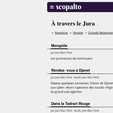
À travers le Jura
Numéros
Voyage
Grands Reportag
Mongolie
par
Jean-Marc Porte
Les promesses du nord-ouest
Rendez- vous à Djanet
par
Jean-Marc Porte
· visuels:
Jean-Marc Porte
Depuis quelques semaines, l’Oasis de Djanet
aux splen- deurs rupestres des tassilis n’Ajj
du grand sud algérien.
Dans la Tadrart Rouge
par
Jean-Marc Porte
· visuels:
Jean-Marc Porte