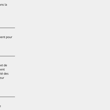
ns la
ement pour
 et de
ient
ité des
eur
e