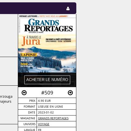
#509
Merzouga
 majeurs
PRIX
4.90 EUR
FORMAT
LISEUSE EN LIGNE
DATE
2023-01-02
MAGAZINE
GRANDS REPORTAGES
UNIVERS
VOYAGE
LANGUE
FR