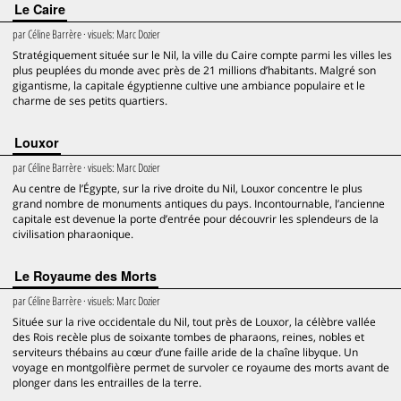
Le Caire
par
Céline Barrère
· visuels:
Marc Dozier
Stratégiquement située sur le Nil, la ville du Caire compte parmi les villes les
plus peuplées du monde avec près de 21 millions d’habitants. Malgré son
gigantisme, la capitale égyptienne cultive une ambiance populaire et le
charme de ses petits quartiers.
Louxor
par
Céline Barrère
· visuels:
Marc Dozier
Au centre de l’Égypte, sur la rive droite du Nil, Louxor concentre le plus
grand nombre de monuments antiques du pays. Incontournable, l’ancienne
capitale est devenue la porte d’entrée pour découvrir les splendeurs de la
civilisation pharaonique.
Le Royaume des Morts
par
Céline Barrère
· visuels:
Marc Dozier
Située sur la rive occidentale du Nil, tout près de Louxor, la célèbre vallée
des Rois recèle plus de soixante tombes de pharaons, reines, nobles et
serviteurs thébains au cœur d’une faille aride de la chaîne libyque. Un
voyage en montgolfière permet de survoler ce royaume des morts avant de
plonger dans les entrailles de la terre.