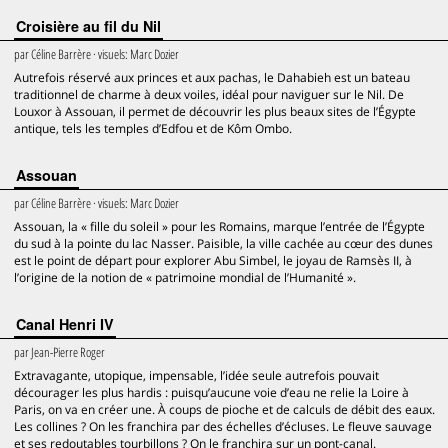
Croisière au fil du Nil
par
Céline Barrère
· visuels:
Marc Dozier
Autrefois réservé aux princes et aux pachas, le Dahabieh est un bateau
traditionnel de charme à deux voiles, idéal pour naviguer sur le Nil. De
Louxor à Assouan, il permet de découvrir les plus beaux sites de l’Égypte
antique, tels les temples d’Edfou et de Kôm Ombo.
Assouan
par
Céline Barrère
· visuels:
Marc Dozier
Assouan, la « fille du soleil » pour les Romains, marque l’entrée de l’Égypte
du sud à la pointe du lac Nasser. Paisible, la ville cachée au cœur des dunes
est le point de départ pour explorer Abu Simbel, le joyau de Ramsès II, à
l’origine de la notion de « patrimoine mondial de l’Humanité ».
Canal Henri IV
par
Jean-Pierre Roger
Extravagante, utopique, impensable, l’idée seule autrefois pouvait
décourager les plus hardis : puisqu’aucune voie d’eau ne relie la Loire à
Paris, on va en créer une. À coups de pioche et de calculs de débit des eaux.
Les collines ? On les franchira par des échelles d’écluses. Le fleuve sauvage
et ses redoutables tourbillons ? On le franchira sur un pont-canal.