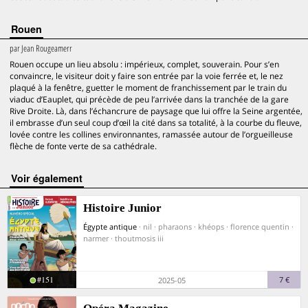
Rouen
par
Jean Rougeamerr
Rouen occupe un lieu absolu : impérieux, complet, souverain. Pour s’en
convaincre, le visiteur doit y faire son entrée par la voie ferrée et, le nez
plaqué à la fenêtre, guetter le moment de franchissement par le train du
viaduc d’Eauplet, qui précède de peu l’arrivée dans la tranchée de la gare
Rive Droite. Là, dans l’échancrure de paysage que lui offre la Seine argentée,
il embrasse d’un seul coup d’œil la cité dans sa totalité, à la courbe du fleuve,
lovée contre les collines environnantes, ramassée autour de l’orgueilleuse
flèche de fonte verte de sa cathédrale.
voir également
Histoire Junior
Égypte antique
· nil · pharaons · khéops · florence quentin ·
narmer · thoutmosis iii
#151
7 €
2025-05