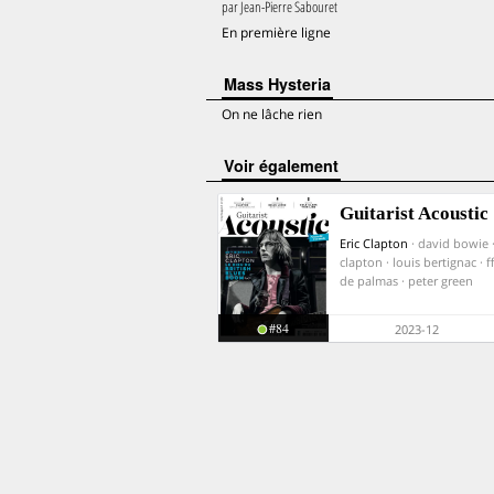
par
Jean-Pierre Sabouret
En première ligne
Mass Hysteria
On ne lâche rien
voir également
Guitarist Acoustic
Eric Clapton
· david bowie ·
clapton · louis bertignac · ff
de palmas · peter green
#84
2023-12