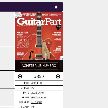
#350
PRIX
4.99 EUR
FORMAT
PDF
DATE
2023-06-01
REVUE
GUITAR PART
UNIVERS
MUSIQUE
LANGUE
FR