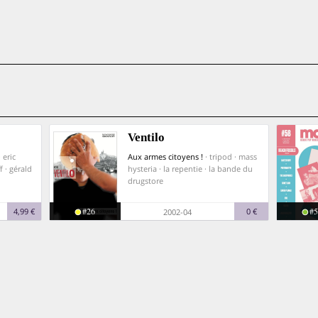
Ventilo
 eric
Aux armes citoyens !
· tripod · mass
f · gérald
hysteria · la repentie · la bande du
drugstore
#26
#5
4,99 €
0 €
2002-04