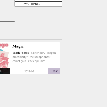
PAYS
FRANCE
Magic
Beach Fossils
· baxter dury · magon ·
protomartyr · the saxophones ·
comet gain · xavier plumas
8
1,50 €
2023-06