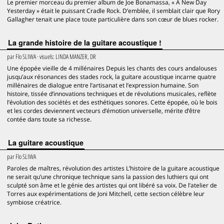
Le premier morceau du premier album de Joe Bonamassa, « A New Day
Yesterday » était le puissant Cradle Rock. D’emblée, il semblait clair que Rory
Gallagher tenait une place toute particulière dans son cœur de blues rocker.
La grande histoire de la guitare acoustique !
par
Flo SLIWA
· visuels:
LINDA MANZER, DR
Une épopée vieille de 4 millénaires Depuis les chants des cours andalouses
jusqu’aux résonances des stades rock, la guitare acoustique incarne quatre
millénaires de dialogue entre l’artisanat et l’expression humaine. Son
histoire, tissée d’innovations techniques et de révolutions musicales, reflète
l’évolution des sociétés et des esthétiques sonores. Cette épopée, où le bois
et les cordes deviennent vecteurs d’émotion universelle, mérite d’être
contée dans toute sa richesse.
La guitare acoustique
par
Flo SLIWA
Paroles de maîtres, révolution des artistes L’histoire de la guitare acoustique
ne serait qu’une chronique technique sans la passion des luthiers qui ont
sculpté son âme et le génie des artistes qui ont libéré sa voix. De l’atelier de
Torres aux expérimentations de Joni Mitchell, cette section célèbre leur
symbiose créatrice.