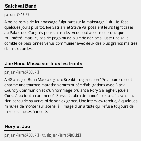
Satchvai Band
par
Yann CHARLES
À peine remis de leur passage fulgurant sur la mainstage 1 du Hellfest
quelques jours plus tôt, Joe Satriani et Steve Vai posaient leurs flight cases
au Palais des Congrès pour un rendez-vous tout aussi électrique que
millimétré. mais ici, pas de pogo ou de pluie de décibels, juste une salle
comble de passionnés venus communier avec deux des plus grands maîtres
de la six-cordes.
Joe Bona Massa sur tous les fronts
par
Jean-Pierre SABOURET
A 48 ans, Joe Bona Massa signe « Breakthrough », son 17e album solo, et
entame une tournée marathon entrecoupée d'obligations avec Black
Country Communion et d'un hommage brûlant a Rory Gallagher, joué à
Cork, là où tout a commencé. Survolté, ultra demandé, parfois, à cran, il n'a
rien perdu de sa verve ni de son exigence. Une interview tendue, à quelques
minutes de monter sur scène, à l'image d'un artiste qui refuse toujours de
faire les choses à moitié.
Rory et Joe
par
Jean-Pierre SABOURET
· visuels:
Jean-Pierre SABOURET