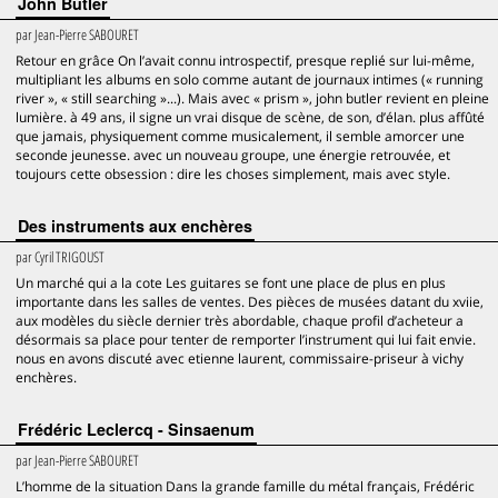
John Butler
par
Jean-Pierre SABOURET
Retour en grâce On l’avait connu introspectif, presque replié sur lui-même,
multipliant les albums en solo comme autant de journaux intimes (« running
river », « still searching »...). Mais avec « prism », john butler revient en pleine
lumière. à 49 ans, il signe un vrai disque de scène, de son, d’élan. plus affûté
que jamais, physiquement comme musicalement, il semble amorcer une
seconde jeunesse. avec un nouveau groupe, une énergie retrouvée, et
toujours cette obsession : dire les choses simplement, mais avec style.
Des instruments aux enchères
par
Cyril TRIGOUST
Un marché qui a la cote Les guitares se font une place de plus en plus
importante dans les salles de ventes. Des pièces de musées datant du xviie,
aux modèles du siècle dernier très abordable, chaque profil d’acheteur a
désormais sa place pour tenter de remporter l’instrument qui lui fait envie.
nous en avons discuté avec etienne laurent, commissaire-priseur à vichy
enchères.
Frédéric Leclercq - Sinsaenum
par
Jean-Pierre SABOURET
L’homme de la situation Dans la grande famille du métal français, Frédéric