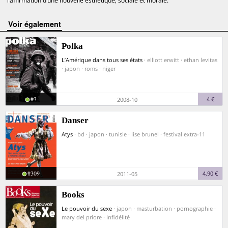
l’affirmation d’une nouvelle esthétique, sociale et morale.
voir également
Polka
L’Amérique dans tous ses états
· elliott erwitt · ethan levitas
· japon · roms · niger
#3
4 €
2008-10
Danser
Atys
· bd · japon · tunisie · lise brunel · festival extra-11
#309
4,90 €
2011-05
Books
Le pouvoir du sexe
· japon · masturbation · pornographie ·
mary del priore · infidélité