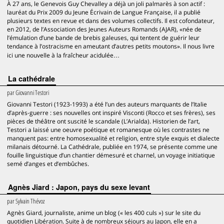
À 27 ans, le Genevois Guy Chevalley a déjà un joli palmarès à son actif :
lauréat du Prix 2009 du Jeune Écrivain de Langue Française, il a publié
plusieurs textes en revue et dans des volumes collectifs. Il est cofondateur,
en 2012, de l’Association des Jeunes Auteurs Romands (AJAR), «née de
l’émulation d’une bande de brebis galeuses, qui tentent de guérir leur
tendance à l’ostracisme en ameutant d’autres petits moutons». Il nous livre
ici une nouvelle à la fraîcheur acidulée…
La cathédrale
par
Giovanni Testori
Giovanni Testori (1923-1993) a été l’un des auteurs marquants de l’Italie
d’après-guerre : ses nouvelles ont inspiré Visconti (Rocco et ses frères), ses
pièces de théâtre ont suscité le scandale (L’Arialda). Historien de l’art,
Testori a laissé une oeuvre poétique et romanesque où les contrastes ne
manquent pas: entre homosexualité et religion, entre style exquis et dialecte
milanais détourné. La Cathédrale, publiée en 1974, se présente comme une
fouille linguistique d’un chantier démesuré et charnel, un voyage initiatique
semé d’anges et d’embûches.
Agnès Jiard : Japon, pays du sexe levant
par
Sylvain Thévoz
Agnès Giard, journaliste, anime un blog (« les 400 culs ») sur le site du
quotidien Libération. Suite à de nombreux séjours au Japon, elle en a