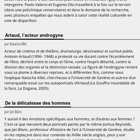
intergenre. Paolo Valerio et Eugenio Zito travaillent à la fois sur le terrain
(dans une policlinique universitaire) et dans le domaine de la recherche,
avec plusieurs enquêtes qui nous aident à saisir cette réalité culturelle en
voie de disparition.
Artaud, l’acteur androgyne
par
Natacha Allet
Acteur de cinéma et de théâtre, dramaturge, dessinateur et surtout poète,
Antonin Artaud (1896- 1948) a protesté sa vie durant contre l’écartèlement
de l’être, déchiré entre le corps et l’âme, contre l’esprit détaché, contre la
division des organes et la distinction sexuée. La figure de l’androgyne revient
sous sa plume à diverses reprises, et à différentes fins, comme nous
l’explique Natacha Allet, chercheuse à l’Université de Genève et autrice d’un
remarquable essai sur les autoportraits d’Artaud (Le Gouffre insondable de
la face, La Dogana, 2005).
De la délicatesse des hommes
par
Jan Blanc
Y aurait-il des émotions spécifiques aux hommes, et d’autres aux femmes ?
C’est ce que nieraient deux portraits peints par le même Joshua Reynolds,
que Jan Blanc, professeur d’histoire de l’art à l’Université de Genève, étudie
en les replaçant dans leur contexte du XVIIIe siècle anglais, pour y voir