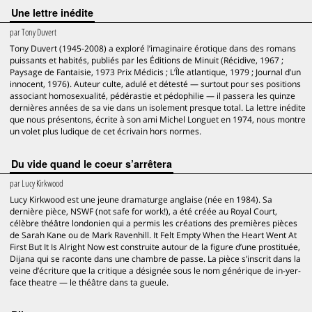
Une lettre inédite
par
Tony Duvert
Tony Duvert (1945-2008) a exploré l’imaginaire érotique dans des romans
puissants et habités, publiés par les Éditions de Minuit (Récidive, 1967 ;
Paysage de Fantaisie, 1973 Prix Médicis ; L’Île atlantique, 1979 ; Journal d’un
innocent, 1976). Auteur culte, adulé et détesté — surtout pour ses positions
associant homosexualité, pédérastie et pédophilie — il passera les quinze
dernières années de sa vie dans un isolement presque total. La lettre inédite
que nous présentons, écrite à son ami Michel Longuet en 1974, nous montre
un volet plus ludique de cet écrivain hors normes.
Du vide quand le coeur s’arrêtera
par
Lucy Kirkwood
Lucy Kirkwood est une jeune dramaturge anglaise (née en 1984). Sa
dernière pièce, NSWF (not safe for work!), a été créée au Royal Court,
célèbre théâtre londonien qui a permis les créations des premières pièces
de Sarah Kane ou de Mark Ravenhill. It Felt Empty When the Heart Went At
First But It Is Alright Now est construite autour de la figure d’une prostituée,
Dijana qui se raconte dans une chambre de passe. La pièce s’inscrit dans la
veine d’écriture que la critique a désignée sous le nom générique de in-yer-
face theatre — le théâtre dans ta gueule.