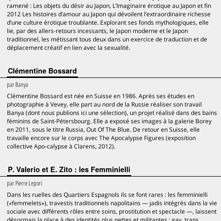
ramené : Les objets du désir au Japon, L’Imaginaire érotique au Japon et fin
2012 Les histoires d’amour au Japon qui dévoilent l’extraordinaire richesse
d’une culture érotique troublante. Explorant ses fonds mythologiques, elle
lie, par des allers-retours incessants, le Japon moderne et le Japon
traditionnel, les métissant tous deux dans un exercice de traduction et de
déplacement créatif en lien avec la sexualité.
Clémentine Bossard
par
Banya
Clémentine Bossard est née en Suisse en 1986. Après ses études en
photographie à Vevey, elle part au nord de la Russie réaliser son travail
Banya (dont nous publions ici une sélection), un projet réalisé dans des bains
féminins de Saint-Pétersbourg. Elle a exposé ses images à la galerie Borey
en 2011, sous le titre Russia, Out Of The Blue. De retour en Suisse, elle
travaille encore sur le corps avec The Apocalypse Figures (exposition
collective Apo-calypse à Clarens, 2012).
P. Valerio et E. Zito : les Femminielli
par
Pierre Lepori
Dans les ruelles des Quartiers Espagnols ils se font rares : les femminielli
(«femmelets»), travestis traditionnels napolitains — jadis intégrés dans la vie
sociale avec différents rôles entre soins, prostitution et spectacle —, laissent
désormais la place à des identités plus nettes et militantes : gay, trans,