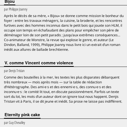
Bijou
par
Philippe Joanny
Après le décès de sa mère, « Bijou» se donne comme mission le bonheur du
foyer : entre les travaux ménagers, la cuisine, la broderie, et les rencontres
furtives avec des hommes inconnus dans le petit bois qui jouxte son HLM, il
occupe son temps en échafaudant des plans pour empêcher son père de
déménager loin de son petit paradis ; jusqu’aux extrêmes conséquences...
Co-animateur de Monstre, la revue qui explose le genre, et auteur (Le
Dindon, Balland, 1999), Philippe Joanny nous livre ici un extrait d’un roman
inédit aux allures de ballade brechtienne.
V. comme Vincent comme violence
par
Denÿs Tristan
Comme des bouteilles à la mer, les textes les plus disparates débarquent
très nombreux — mois après mois — sur la table de rédaction
d’Hétérographe. Des ami·e·s et des ennemi·e·s, des connu·e·s et des
inconnu·e·s : le comité lit tout, en discute passionnément. Parfois un texte
sort du lot, les mots d’un auteur dont on ignore tout nous happent. Denÿs
Tristan vit à Paris, il se dit jeune et inédit. Sa prose ne laisse pas indifférent.
Eternity pink cake
par
Guy Chevalley