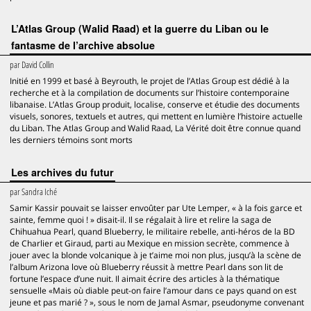
L’Atlas Group (Walid Raad) et la guerre du Liban ou le
fantasme de l’archive absolue
par
David Collin
Initié en 1999 et basé à Beyrouth, le projet de l’Atlas Group est dédié à la
recherche et à la compilation de documents sur l’histoire contemporaine
libanaise. L’Atlas Group produit, localise, conserve et étudie des documents
visuels, sonores, textuels et autres, qui mettent en lumière l’histoire actuelle
du Liban. The Atlas Group and Walid Raad, La Vérité doit être connue quand
les derniers témoins sont morts
Les archives du futur
par
Sandra Iché
Samir Kassir pouvait se laisser envoûter par Ute Lemper, « à la fois garce et
sainte, femme quoi ! » disait-il. Il se régalait à lire et relire la saga de
Chihuahua Pearl, quand Blueberry, le militaire rebelle, anti-héros de la BD
de Charlier et Giraud, parti au Mexique en mission secrète, commence à
jouer avec la blonde volcanique à je t’aime moi non plus, jusqu’à la scène de
l’album Arizona love où Blueberry réussit à mettre Pearl dans son lit de
fortune l’espace d’une nuit. Il aimait écrire des articles à la thématique
sensuelle «Mais où diable peut-on faire l’amour dans ce pays quand on est
jeune et pas marié ? », sous le nom de Jamal Asmar, pseudonyme convenant