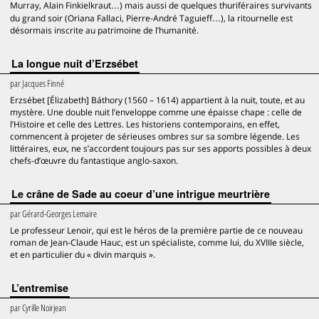
Murray, Alain Finkielkraut…) mais aussi de quelques thuriféraires survivants
du grand soir (Oriana Fallaci, Pierre-André Taguieff…), la ritournelle est
désormais inscrite au patrimoine de l’humanité.
La longue nuit d’Erzsébet
par
Jacques Finné
Erzsébet [Élizabeth] Báthory (1560 – 1614) appartient à la nuit, toute, et au
mystère. Une double nuit l’enveloppe comme une épaisse chape : celle de
l’Histoire et celle des Lettres. Les historiens contemporains, en effet,
commencent à projeter de sérieuses ombres sur sa sombre légende. Les
littéraires, eux, ne s’accordent toujours pas sur ses apports possibles à deux
chefs-d’œuvre du fantastique anglo-saxon.
Le crâne de Sade au coeur d’une intrigue meurtrière
par
Gérard-Georges Lemaire
Le professeur Lenoir, qui est le héros de la première partie de ce nouveau
roman de Jean-Claude Hauc, est un spécialiste, comme lui, du XVIIIe siècle,
et en particulier du « divin marquis ».
L’entremise
par
Cyrille Noirjean