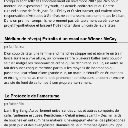
Lorsqu’ils sont sollicités spontanément en novembre 2007 par Zico pour
monter une exposition à Beyrouth, les actuels codirecteurs du Centre
culturel suisse de Paris Jean-Paul Felley et Olivier Kaeser, qui étaient alors
responsables d’Attitudes à Genève, ne connaissent absolument pas le Liban.
Dans un premier temps, ils ne prennent pas véritablement au sérieux ce
projet hypothétique et laissent l’idée flotter dans un coin de leurs têtes.
Médium de rêve(s) Extraits d’un essai sur Winsor McCay
par
Paul Sztulman
D’un coup de tête, une femme endimanchée stoppe net et ébranle un train
lancé sur elle à vive allure, un homme se tire plusieurs balles sans pouvoir
se tuer malgré les morceaux de crâne qui se déchirent un à un, un autre se
fait découper chaque membre par tous les moyens de locomotion qui
passent au carrefour d’une grande ville, un orateur s’étouffe en éructations
et étranglements au moment de prononcer son discours, un dernier encore
assiste du fond de sa tombe à son propre enterrement.
Le Protocole de l’amertume
par
Antoine Billot
L’anti Big-Bang. Au parlement universel des zincs et autres comptoirs de
café, l’antienne est usée. Remâchée. « C’était mieux avant ! » Des milliards
de bouches en ont ruminé la matière. Chewing-gum éternel des philosophes
du petit jour et des évangélistes illuminés de leur immense église (Philippe