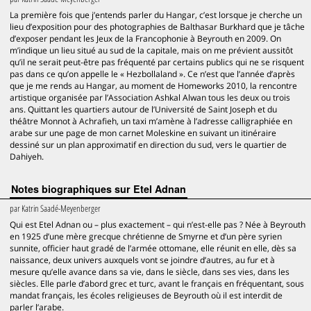
La première fois que j’entends parler du Hangar, c’est lorsque je cherche un
lieu d’exposition pour des photographies de Balthasar Burkhard que je tâche
d’exposer pendant les Jeux de la Francophonie à Beyrouth en 2009. On
m’indique un lieu situé au sud de la capitale, mais on me prévient aussitôt
qu’il ne serait peut-être pas fréquenté par certains publics qui ne se risquent
pas dans ce qu’on appelle le « Hezbollaland ». Ce n’est que l’année d’après
que je me rends au Hangar, au moment de Homeworks 2010, la rencontre
artistique organisée par l’Association Ashkal Alwan tous les deux ou trois
ans. Quittant les quartiers autour de l’Université de Saint Joseph et du
théâtre Monnot à Achrafieh, un taxi m’amène à l’adresse calligraphiée en
arabe sur une page de mon carnet Moleskine en suivant un itinéraire
dessiné sur un plan approximatif en direction du sud, vers le quartier de
Dahiyeh.
Notes biographiques sur Etel Adnan
par
Katrin Saadé-Meyenberger
Qui est Etel Adnan ou – plus exactement – qui n’est-elle pas ? Née à Beyrouth
en 1925 d’une mère grecque chrétienne de Smyrne et d’un père syrien
sunnite, officier haut gradé de l’armée ottomane, elle réunit en elle, dès sa
naissance, deux univers auxquels vont se joindre d’autres, au fur et à
mesure qu’elle avance dans sa vie, dans le siècle, dans ses vies, dans les
siècles. Elle parle d’abord grec et turc, avant le français en fréquentant, sous
mandat français, les écoles religieuses de Beyrouth où il est interdit de
parler l’arabe.