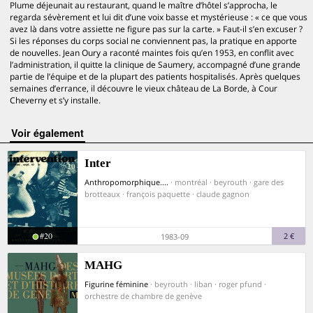
Plume déjeunait au restaurant, quand le maître d’hôtel s’approcha, le
regarda sévèrement et lui dit d’une voix basse et mystérieuse : « ce que vous
avez là dans votre assiette ne figure pas sur la carte. » Faut-il s’en excuser ?
Si les réponses du corps social ne conviennent pas, la pratique en apporte
de nouvelles. Jean Oury a raconté maintes fois qu’en 1953, en conflit avec
l’administration, il quitte la clinique de Saumery, accompagné d’une grande
partie de l’équipe et de la plupart des patients hospitalisés. Après quelques
semaines d’errance, il découvre le vieux château de La Borde, à Cour
Cheverny et s’y installe.
voir également
Inter
Anthropomorphique....
· montréal · beyrouth · gare des
brotteaux · françois paquette · claude gagnon
#20
2 €
1983-09
MAHG
Figurine féminine
· beyrouth · liban · roger pfund ·
orchestre de chambre de genève