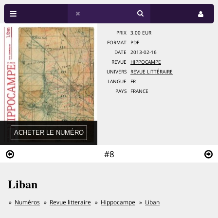
PRIX
3.00 EUR
FORMAT
PDF
DATE
2013-02-16
REVUE
HIPPOCAMPE
UNIVERS
REVUE LITTÉRAIRE
LANGUE
FR
PAYS
FRANCE
#8
Liban
Numéros
Revue litteraire
Hippocampe
Liban