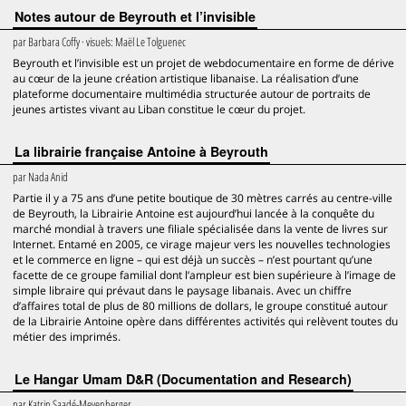
Notes autour de Beyrouth et l’invisible
par
Barbara Coffy
· visuels:
Maël Le Tolguenec
Beyrouth et l’invisible est un projet de webdocumentaire en forme de dérive
au cœur de la jeune création artistique libanaise. La réalisation d’une
plateforme documentaire multimédia structurée autour de portraits de
jeunes artistes vivant au Liban constitue le cœur du projet.
La librairie française Antoine à Beyrouth
par
Nada Anid
Partie il y a 75 ans d’une petite boutique de 30 mètres carrés au centre-ville
de Beyrouth, la Librairie Antoine est aujourd’hui lancée à la conquête du
marché mondial à travers une filiale spécialisée dans la vente de livres sur
Internet. Entamé en 2005, ce virage majeur vers les nouvelles technologies
et le commerce en ligne – qui est déjà un succès – n’est pourtant qu’une
facette de ce groupe familial dont l’ampleur est bien supérieure à l’image de
simple libraire qui prévaut dans le paysage libanais. Avec un chiffre
d’affaires total de plus de 80 millions de dollars, le groupe constitué autour
de la Librairie Antoine opère dans différentes activités qui relèvent toutes du
métier des imprimés.
Le Hangar Umam D&R (Documentation and Research)
par
Katrin Saadé-Meyenberger