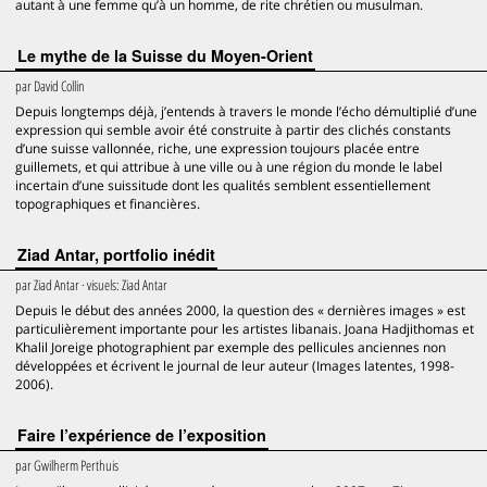
autant à une femme qu’à un homme, de rite chrétien ou musulman.
Le mythe de la Suisse du Moyen-Orient
par
David Collin
Depuis longtemps déjà, j’entends à travers le monde l’écho démultiplié d’une
expression qui semble avoir été construite à partir des clichés constants
d’une suisse vallonnée, riche, une expression toujours placée entre
guillemets, et qui attribue à une ville ou à une région du monde le label
incertain d’une suissitude dont les qualités semblent essentiellement
topographiques et financières.
Ziad Antar, portfolio inédit
par
Ziad Antar
· visuels:
Ziad Antar
Depuis le début des années 2000, la question des « dernières images » est
particulièrement importante pour les artistes libanais. Joana Hadjithomas et
Khalil Joreige photographient par exemple des pellicules anciennes non
développées et écrivent le journal de leur auteur (Images latentes, 1998-
2006).
Faire l’expérience de l’exposition
par
Gwilherm Perthuis