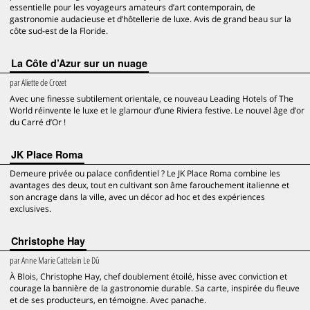
essentielle pour les voyageurs amateurs d’art contemporain, de
gastronomie audacieuse et d’hôtellerie de luxe. Avis de grand beau sur la
côte sud-est de la Floride.
La Côte d’Azur sur un nuage
par
Aliette de Crozet
Avec une finesse subtilement orientale, ce nouveau Leading Hotels of The
World réinvente le luxe et le glamour d’une Riviera festive. Le nouvel âge d’or
du Carré d’Or !
JK Place Roma
Demeure privée ou palace confidentiel ? Le JK Place Roma combine les
avantages des deux, tout en cultivant son âme farouchement italienne et
son ancrage dans la ville, avec un décor ad hoc et des expériences
exclusives.
Christophe Hay
par
Anne Marie Cattelain Le Dû
À Blois, Christophe Hay, chef doublement étoilé, hisse avec conviction et
courage la bannière de la gastronomie durable. Sa carte, inspirée du fleuve
et de ses producteurs, en témoigne. Avec panache.