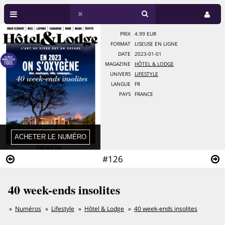
PRIX
4.99 EUR
FORMAT
LISEUSE EN LIGNE
DATE
2023-01-01
MAGAZINE
HÔTEL & LODGE
UNIVERS
LIFESTYLE
LANGUE
FR
PAYS
FRANCE
#126
40 week-ends insolites
Numéros
Lifestyle
Hôtel & Lodge
40 week-ends insolites