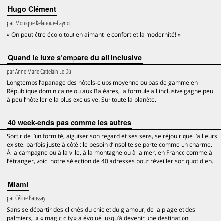
Hugo Clément
par
Monique Delanoue-Paynot
« On peut être écolo tout en aimant le confort et la modernité! »
Quand le luxe s’empare du all inclusive
par
Anne Marie Cattelain Le Dû
Longtemps l’apanage des hôtels-clubs moyenne ou bas de gamme en
République dominicaine ou aux Baléares, la formule all inclusive gagne peu
à peu l’hôtellerie la plus exclusive. Sur toute la planète.
40 week-ends pas comme les autres
Sortir de l’uniformité, aiguiser son regard et ses sens, se réjouir que l’ailleurs
existe, parfois juste à côté : le besoin d’insolite se porte comme un charme.
À la campagne ou à la ville, à la montagne ou à la mer, en France comme à
l’étranger, voici notre sélection de 40 adresses pour réveiller son quotidien.
Miami
par
Céline Baussay
Sans se départir des clichés du chic et du glamour, de la plage et des
palmiers, la « magic city » a évolué jusqu’à devenir une destination