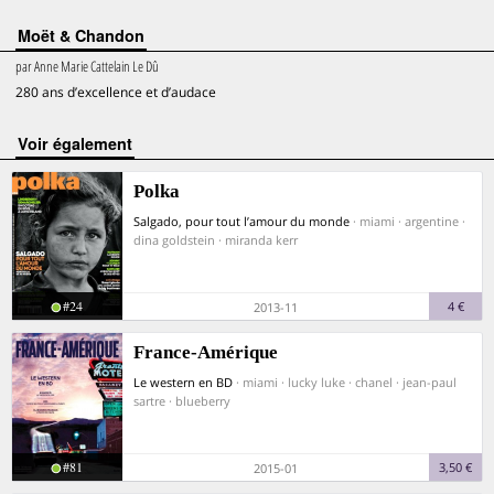
Moët & Chandon
par
Anne Marie Cattelain Le Dû
280 ans d’excellence et d’audace
voir également
Polka
Salgado, pour tout l’amour du monde
· miami · argentine ·
dina goldstein · miranda kerr
#24
4 €
2013-11
France-Amérique
Le western en BD
· miami · lucky luke · chanel · jean-paul
sartre · blueberry
#81
3,50 €
2015-01