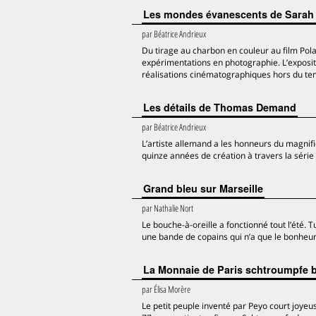
Les mondes évanescents de Sara
par
Béatrice Andrieux
Du tirage au charbon en couleur au film Pola
expérimentations en photographie. L’exposi
réalisations cinématographiques hors du te
Les détails de Thomas Demand
par
Béatrice Andrieux
L’artiste allemand a les honneurs du magni
quinze années de création à travers la série
Grand bleu sur Marseille
par
Nathalie Nort
Le bouche-à-oreille a fonctionné tout l’été. 
une bande de copains qui n’a que le bonheur en
La Monnaie de Paris schtroumpfe 
par
Élisa Morère
Le petit peuple inventé par Peyo court joyeu