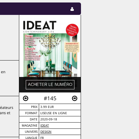
» en
#145
réateurs
PRIX
3.99 EUR
sans et
FORMAT
LISEUSE EN LIGNE
DATE
2020-09-18
MAGAZINE
IDEAT
UNIVERS
DESIGN
LANGUE
FR