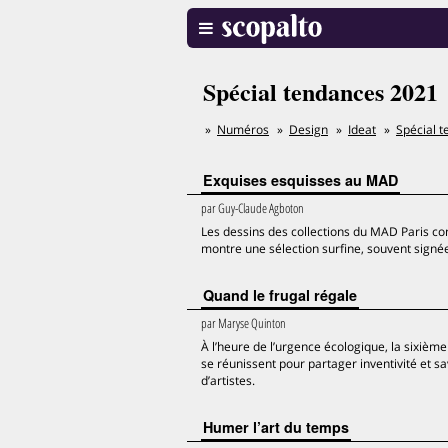
Spécial tendances 2021
Numéros
Design
Ideat
Spécial 
Exquises esquisses au MAD
par
Guy-Claude Agboton
Les dessins des collections du MAD Paris con
montre une sélection surfine, souvent signée
Quand le frugal régale
par
Maryse Quinton
À l’heure de l’urgence écologique, la sixièm
se réunissent pour partager inventivité et sav
d’artistes.
Humer l’art du temps