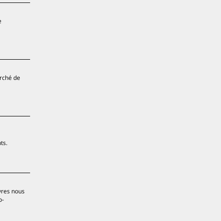
e
arché de
ts.
vres nous
o-