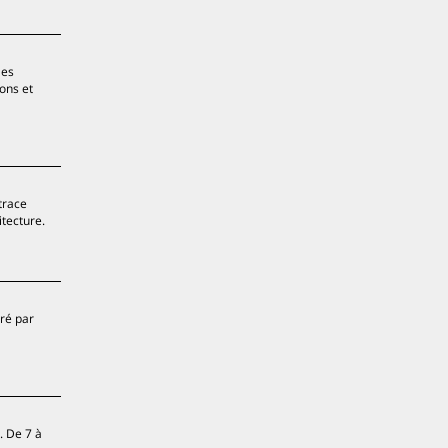
les
ons et
trace
itecture.
tré par
. De 7 à