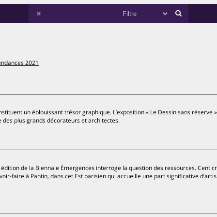
tendances 2021
stituent un éblouissant trésor graphique. L’exposition « Le Dessin sans réserve 
 des plus grands décorateurs et architectes.
e édition de la Biennale Émergences interroge la question des ressources. Cent c
oir-faire à Pantin, dans cet Est parisien qui accueille une part significative d’arti