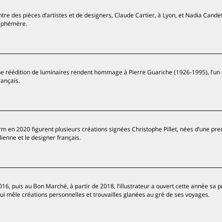
re des pièces d’artistes et de designers, Claude Cartier, à Lyon, et Nadia Candet,
 éphémère.
une réédition de luminaires rendent hommage à Pierre Guariche (1926-1995), l’un 
rançais.
m en 2020 figurent plusieurs créations signées Christophe Pillet, nées d’une pr
ienne et le designer français.
016, puis au Bon Marché, à partir de 2018, l’illustrateur a ouvert cette année sa 
ui mêle créations personnelles et trouvailles glanées au gré de ses voyages.