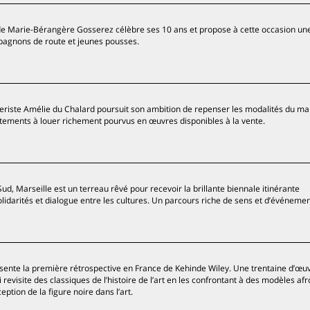
n de Marie-Bérangère Gosserez célèbre ses 10 ans et propose à cette occasion un
mpagnons de route et jeunes pousses.
aleriste Amélie du Chalard poursuit son ambition de repenser les modalités du m
rtements à louer richement pourvus en œuvres disponibles à la vente.
Sud, Marseille est un terreau rêvé pour recevoir la brillante biennale itinérante
idarités et dialogue entre les cultures. Un parcours riche de sens et d’événemen
sente la première rétrospective en France de Kehinde Wiley. Une trentaine d’œu
i revisite des classiques de l’histoire de l’art en les confrontant à des modèles afr
tion de la figure noire dans l’art.