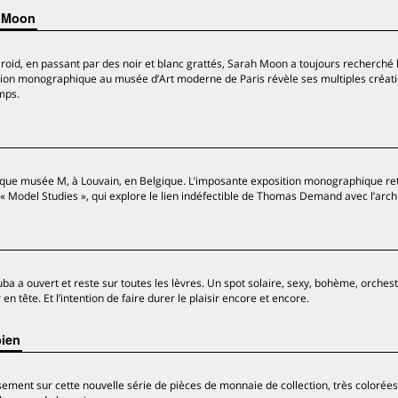
h Moon
roid, en passant par des noir et blanc grattés, Sarah Moon a toujours recherché 
tion monographique au musée d’Art moderne de Paris révèle ses multiples créati
mps.
fique musée M, à Louvain, en Belgique. L’imposante exposition monographique re
 « Model Studies », qui explore le lien indéfectible de Thomas Demand avec l’arch
Tuba a ouvert et reste sur toutes les lèvres. Un spot solaire, sexy, bohème, orches
 tête. Et l’intention de faire durer le plaisir encore et encore.
bien
sement sur cette nouvelle série de pièces de monnaie de collection, très colorées