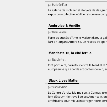
par
Marie Godfrain
La galerie de mobilier et d’objets de desig
exposition collective, où l’on retrouvera co
Ambroise & Amélie
par
Olivier Reneau
Forte du succès d’Amélie Maison d’art, la g
l’art en lançant Ambroise, un réseau d’appa
Manifesta 13, la cité fertile
par
Nathalie Nort
Cité portuaire, carrefour entre le Nord et le 
européenne qui aborde art contemporain, sol
Black Lives Matter
par
Sabrina Silamo
Le Centre d’art La Malmaison, à Cannes, pré
font découvrir le travail de cet Américain, qu
américains pour mieux interroger notre percep