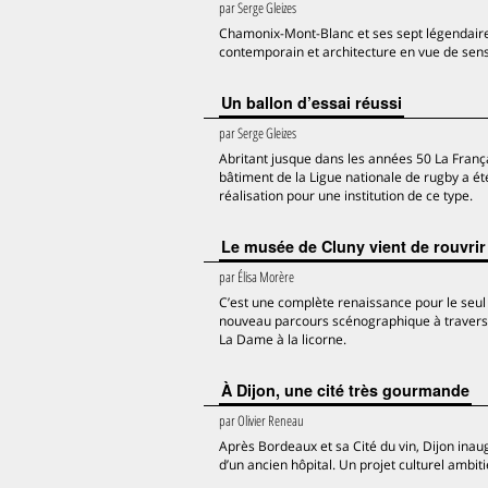
par
Serge Gleizes
Chamonix-Mont-Blanc et ses sept légendaires
contemporain et architecture en vue de sens
Un ballon d’essai réussi
par
Serge Gleizes
Abritant jusque dans les années 50 La França
bâtiment de la Ligue nationale de rugby a ét
réalisation pour une institution de ce type.
Le musée de Cluny vient de rouvrir 
par
Élisa Morère
C’est une complète renaissance pour le seul
nouveau parcours scénographique à travers m
La Dame à la licorne.
À Dijon, une cité très gourmande
par
Olivier Reneau
Après Bordeaux et sa Cité du vin, Dijon inaug
d’un ancien hôpital. Un projet culturel amb