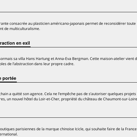
ante consacrée au plasticien américano-japonais permet de reconsidérer toute 
nt de multiculturalisme.
action en exil
sormais sa villa Hans Hartung et Anna-Eva Bergman. Cette maison-atelier vient d’
bles de l’abstraction dans leur propre cadre.
 portée
chain a quitté son agence. Cela ne l’empêche pas de s’autoriser quelques projets 
s, un nouvel hôtel du Loir-et-Cher, propriété du château de Chaumont-sur-Loire
outiques parisiennes de la marque chinoise Icicle, qui souhaite faire de la France
ernational.