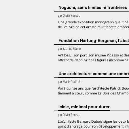
Noguchi, sans limites ni frontières
par
Olivier Reneau
Une grande exposition monographique itinér
de l’œuvre de cet artiste multifacette emprei
Fondation Hartung-Bergman, l’abstr
par
Sabrina Silamo
Antibes... son port, son musée Picasso et dé
offrant de découvrir ces figures incontourna
Une architecture comme une ombre
par
Marie Godfrain
Voilà quinze ans que l’architecte Patrick Bou
tiennent à cœur, comme Le Bois des Chambre
Icicle, minimal pour durer
par
Olivier Reneau
L’architecte Bernard Dubois signe les deux b
point d’ancrage pour son développement int