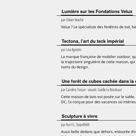
Lumière sur les Fondations Velux
par
Olivier Waché
Velux ? Le spécialiste des fenêtres de toit, b
Tectona, l’art du teck impérial
par
Lisa Agostini
La marque française de mobilier outdoor, qui 
la trajectoire singulière de cette maison, qu
noms du design.
Une forêt de cubes cachée dans la
par
Caroline Tossan
· visuels:
Gaëlle Le Boulicaut
Cette maison de bois est posée sur le sable,
DC, l’a conçue pour des vacances où intérieu
Sculpture à vivre
par
Kurt G. Stapelfeldt
Aussi belle dedans que dehors, entourée d’ol