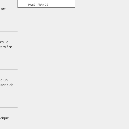
PAYS
FRANCE
 art
es, le
première
le un
sserie de
orique