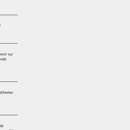
?
venir sur
rands
d’Atelier
 de