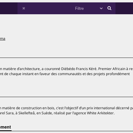
uma
en matière d’architecture, a couronné Diébédo Francis Kéré. Premier Africain à re
ement de chaque instant en faveur des communautés et des projets profondément
tière de construction en bois, c’est l’objectif d’un prix international décerné p
urel Sara, à Skellefteå, en Suède, réalisé par l’agence White Arkitekter.
ement