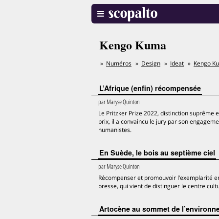
Kengo Kuma
Numéros
Design
Ideat
Kengo K
L’Afrique (enfin) récompensée
par
Maryse Quinton
Le Pritzker Prize 2022, distinction suprême 
prix, il a convaincu le jury par son engag
humanistes.
En Suède, le bois au septième ciel
par
Maryse Quinton
Récompenser et promouvoir l’exemplarité en ma
presse, qui vient de distinguer le centre cult
Artocène au sommet de l’environn