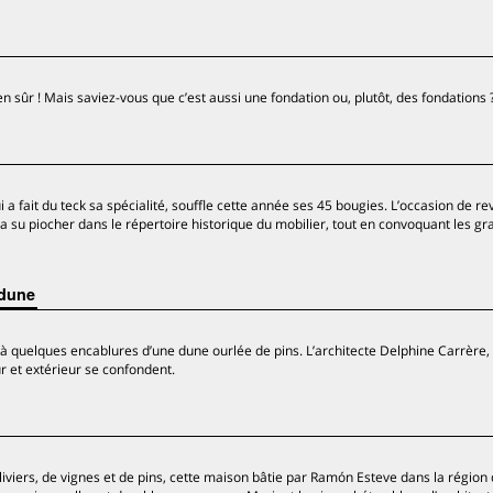
ien sûr ! Mais saviez-vous que c’est aussi une fondation ou, plutôt, des fondations 
a fait du teck sa spécialité, souffle cette année ses 45 bougies. L’occasion de re
i a su piocher dans le répertoire historique du mobilier, tout en convoquant les g
 dune
 à quelques encablures d’une dune ourlée de pins. L’architecte Delphine Carrère, 
r et extérieur se confondent.
iviers, de vignes et de pins, cette maison bâtie par Ramón Esteve dans la région