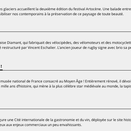
 glaciers accueillent la deuxième édition du festival Artocène. Une balade entre
ibiliser nos contemporains à la préservation de ce paysage de toute beauté.
ise Diamant, qui fabriquait des vélocipèdes, des vélomoteurs et des motocyclett
é restructuré par Vincent Eschalier. L’ancien joueur de rugby signe avec brio sa 
!
 musée national de France consacré au Moyen Âge ! Entièrement rénové, il dévoi
ille ans d’histoire, qui mène à la plus célèbre star médiévale au monde, la tapi
ure une Cité internationale de la gastronomie et du vin, déployée sur le site hist
itieux aux enjeux commerciaux un peu envahissants.