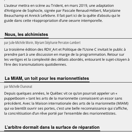
L’auteur mettra en scène au Trident, en mars 2019, une adaptation
d’Antigone de Sophocle, signée par Pascale Renaud-Hébert, Marjolaine
Beauchamp et Annick Lefebvre. Il fait part ici de la quête d’absolu qui le
guide dans cette réappropriation d’une oeuvre intemporelle.
Nous, les alchimistes
par
Julie-Michèle Morin, Myriam Stéphanie Perraton-Lambert
La troisième édition des RDV_Art et Politique de l’Usine C invitait le public à
prendre part à une discussion en marge de la programmation. Retour sur
les vertiges et la complexité des débats abordés, entourant le sujet-citoyen à
l’ère des transmutations quotidiennes.
La MIAM, un toit pour les marionnettistes
par
Michelle Chanonat
Depuis quelques années, le Québec vit ce qu’on pourrait appeler un «
puppetboom » tant les arts de la marionnette connaissent un essor sans
précédent. Avec la Maison internationale des arts de la marionnette (MIAM)
qui va bientôt ouvrir ses portes, c’est une belle reconnaissance qui s’affiche,
la concrétisation d’un rêve porté par l’ensemble des marionnettistes.
L’arbitre dormait dans la surface de réparation