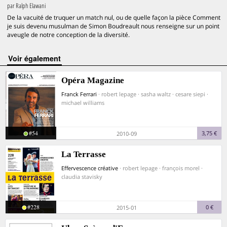
par
Ralph Elawani
De la vacuité de truquer un match nul, ou de quelle façon la pièce Comment
je suis devenu musulman de Simon Boudreault nous renseigne sur un point
aveugle de notre conception de la diversité.
voir également
Opéra Magazine
Franck Ferrari
· robert lepage · sasha waltz · cesare siepi ·
michael williams
#54
3,75 €
2010-09
La Terrasse
Effervescence créative
· robert lepage · françois morel ·
claudia stavisky
#228
0 €
2015-01