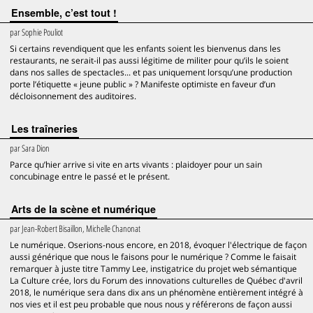
Ensemble, c’est tout !
par
Sophie Pouliot
Si certains revendiquent que les enfants soient les bienvenus dans les
restaurants, ne serait-il pas aussi légitime de militer pour qu’ils le soient
dans nos salles de spectacles... et pas uniquement lorsqu’une production
porte l’étiquette « jeune public » ? Manifeste optimiste en faveur d’un
décloisonnement des auditoires.
Les traîneries
par
Sara Dion
Parce qu’hier arrive si vite en arts vivants : plaidoyer pour un sain
concubinage entre le passé et le présent.
Arts de la scène et numérique
par
Jean-Robert Bisaillon, Michelle Chanonat
Le numérique. Oserions-nous encore, en 2018, évoquer l'électrique de façon
aussi générique que nous le faisons pour le numérique ? Comme le faisait
remarquer à juste titre Tammy Lee, instigatrice du projet web sémantique
La Culture crée, lors du Forum des innovations culturelles de Québec d'avril
2018, le numérique sera dans dix ans un phénomène entièrement intégré à
nos vies et il est peu probable que nous nous y référerons de façon aussi