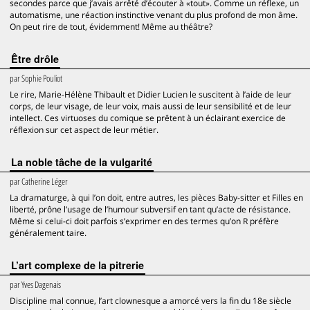
secondes parce que j’avais arrêté d’écouter à «tout». Comme un réflexe, un
automatisme, une réaction instinctive venant du plus profond de mon âme.
On peut rire de tout, évidemment! Même au théâtre?
Être drôle
par
Sophie Pouliot
Le rire, Marie-Hélène Thibault et Didier Lucien le suscitent à l’aide de leur
corps, de leur visage, de leur voix, mais aussi de leur sensibilité et de leur
intellect. Ces virtuoses du comique se prêtent à un éclairant exercice de
réflexion sur cet aspect de leur métier.
La noble tâche de la vulgarité
par
Catherine Léger
La dramaturge, à qui l’on doit, entre autres, les pièces Baby-sitter et Filles en
liberté, prône l’usage de l’humour subversif en tant qu’acte de résistance.
Même si celui-ci doit parfois s’exprimer en des termes qu’on R préfère
généralement taire.
L’art complexe de la pitrerie
par
Yves Dagenais
Discipline mal connue, l’art clownesque a amorcé vers la fin du 18e siècle