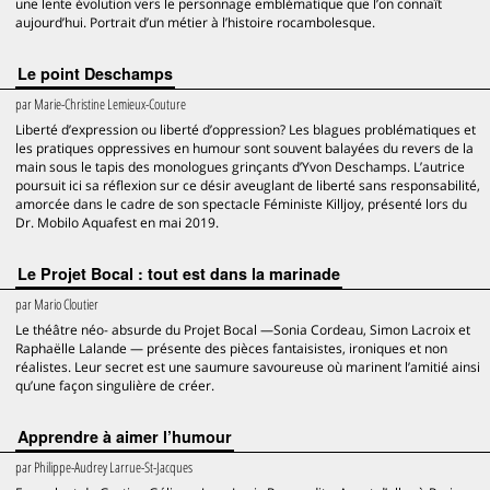
une lente évolution vers le personnage emblématique que l’on connaît
aujourd’hui. Portrait d’un métier à l’histoire rocambolesque.
Le point Deschamps
par
Marie-Christine Lemieux-Couture
Liberté d’expression ou liberté d’oppression? Les blagues problématiques et
les pratiques oppressives en humour sont souvent balayées du revers de la
main sous le tapis des monologues grinçants d’Yvon Deschamps. L’autrice
poursuit ici sa réflexion sur ce désir aveuglant de liberté sans responsabilité,
amorcée dans le cadre de son spectacle Féministe Killjoy, présenté lors du
Dr. Mobilo Aquafest en mai 2019.
Le Projet Bocal : tout est dans la marinade
par
Mario Cloutier
Le théâtre néo- absurde du Projet Bocal —Sonia Cordeau, Simon Lacroix et
Raphaëlle Lalande — présente des pièces fantaisistes, ironiques et non
réalistes. Leur secret est une saumure savoureuse où marinent l’amitié ainsi
qu’une façon singulière de créer.
Apprendre à aimer l’humour
par
Philippe-Audrey Larrue-St-Jacques