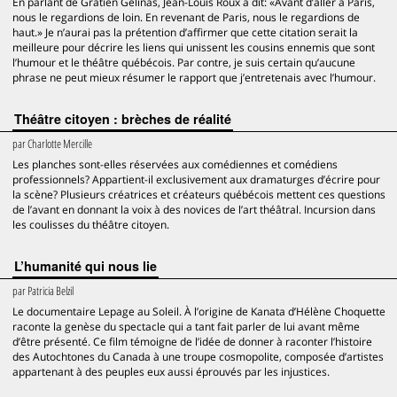
En parlant de Gratien Gélinas, Jean-Louis Roux a dit: «Avant d’aller à Paris,
nous le regardions de loin. En revenant de Paris, nous le regardions de
haut.» Je n’aurai pas la prétention d’affirmer que cette citation serait la
meilleure pour décrire les liens qui unissent les cousins ennemis que sont
l’humour et le théâtre québécois. Par contre, je suis certain qu’aucune
phrase ne peut mieux résumer le rapport que j’entretenais avec l’humour.
Théâtre citoyen : brèches de réalité
par
Charlotte Mercille
Les planches sont-elles réservées aux comédiennes et comédiens
professionnels? Appartient-il exclusivement aux dramaturges d’écrire pour
la scène? Plusieurs créatrices et créateurs québécois mettent ces questions
de l’avant en donnant la voix à des novices de l’art théâtral. Incursion dans
les coulisses du théâtre citoyen.
L’humanité qui nous lie
par
Patricia Belzil
Le documentaire Lepage au Soleil. À l’origine de Kanata d’Hélène Choquette
raconte la genèse du spectacle qui a tant fait parler de lui avant même
d’être présenté. Ce film témoigne de l’idée de donner à raconter l’histoire
des Autochtones du Canada à une troupe cosmopolite, composée d’artistes
appartenant à des peuples eux aussi éprouvés par les injustices.