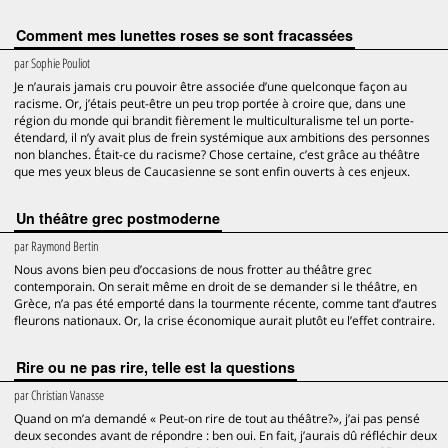
Comment mes lunettes roses se sont fracassées
par
Sophie Pouliot
Je n’aurais jamais cru pouvoir être associée d’une quelconque façon au
racisme. Or, j’étais peut-être un peu trop portée à croire que, dans une
région du monde qui brandit fièrement le multiculturalisme tel un porte-
étendard, il n’y avait plus de frein systémique aux ambitions des personnes
non blanches. Était-ce du racisme? Chose certaine, c’est grâce au théâtre
que mes yeux bleus de Caucasienne se sont enfin ouverts à ces enjeux.
Un théâtre grec postmoderne
par
Raymond Bertin
Nous avons bien peu d’occasions de nous frotter au théâtre grec
contemporain. On serait même en droit de se demander si le théâtre, en
Grèce, n’a pas été emporté dans la tourmente récente, comme tant d’autres
fleurons nationaux. Or, la crise économique aurait plutôt eu l’effet contraire.
Rire ou ne pas rire, telle est la questions
par
Christian Vanasse
Quand on m’a demandé « Peut-on rire de tout au théâtre?», j’ai pas pensé
deux secondes avant de répondre : ben oui. En fait, j’aurais dû réfléchir deux