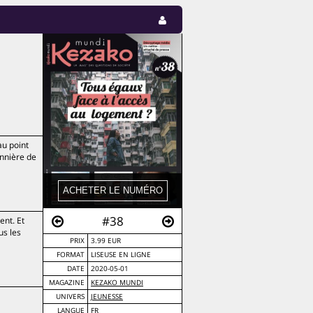
au point
onnière de
#38
ent. Et
us les
PRIX
3.99 EUR
FORMAT
LISEUSE EN LIGNE
DATE
2020-05-01
MAGAZINE
KEZAKO MUNDI
UNIVERS
JEUNESSE
LANGUE
FR