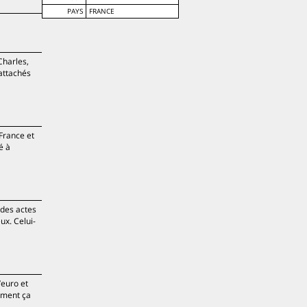
PAYS
FRANCE
Charles,
 attachés
 France et
é à
 des actes
ux. Celui-
’euro et
mment ça