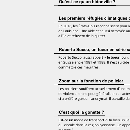
Qu’est-ce qu’un bidonville ?
Les premiers réfugiés climatiques o
En 2016, les États-Unis reconnaissent pour la
en Louisiane. Une aide est aussi octroyée aux 
à l’île et refusent de la quitter.
Roberto Succo, un tueur en série 
Roberto Succo, aussi appelé « le tueur fou »,
en Suisse entre 1981 et 1988. Il s’est suicid
commettre ces meurtres.
Zoom sur la fonction de policier
Les policiers souffrent actuellement d’une m
de violence, on ne peut généraliser ces actes
ci a préféré garder l’anonymat. Il travaille d
C’est quoi la gonette ?
Est-ce un mode de transport ? Ou bien un lieu
qui circule dans la région lyonnaise. On ap
marche ?