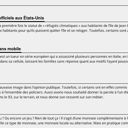
fficiels aux États-Unis
 première fois le statut de « réfugiés climatiques » aux habitants de l’île de Jean 
habitants pour qu’ils puissent quitter l’île et se reloger. Toutefois, certains sont
sans mobile
 est un tueur en série européen qui a assassiné plusieurs personnes en Italie, en
é dans sa cellule, laissant les familles sans réponse quant aux motifs l’ayant pouss
auvaise image dans l’opinion publique. Toutefois, si certains ont en effet commis
 à l’ensemble des policiers. Aussi avons-nous souhaité donner la parole à l’un d’e
ans le 93, sur le terrain, et nous donne son ressenti sur son métier.
 ? Ou encore un jeu ? Rien de tout ça ! Il s’agit d’une monnaie complémentaire à l
pelle ce type de monnaie, une monnaie locale ou alternative. Mais en pratique co