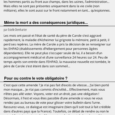
les hommes partis au front aux champs, dans les usines, l’administration...
Mais elles ne sont pas présentes uniquement dans la vie civile (non
militaire), elles le sont aussi sur le front notamment en tant... qu’espionnes.
Même la mort a des conséquences juridiques...
par
Estelle Demharter
Les mois ont passé et l’état de santé du père de Carole s’est aggravé
rapidement, la maladie d’Alzheimer lui grignote la mémoire, petit à petit, il
perd ses repères. La mère de Carole a pris la décision de se renseigner sur
les EHPAD (établissements d’hébergement pour personnes âgées
dépendantes). Elle ne peut plus s’occuper seule de lui, il a besoin d’un
accompagnement médical et d’une surveillance 24 heures sur 24. Peu de
temps après son entrée dans l’EHPAD, la mauvaise nouvelle est tombée, le
père de Carole s’est éteint dans son sommeil...
Pour ou contre le vote obligatoire ?
C’est quoi cette amende ? Je n’ai pas fait d’excès de vitesse... J’ai bien porté
mon masque... Je n’ai pas commis d’incivilité... Effectivement, mais vous
n’êtes pas allé voter. Voyons, voter est un droit, pas une obligation !
Désormais, il l’est et vous êtes passible d’une amende si vous ne vous
rendez pas au bureau de vote pour glisser votre bulletin dans l’urne.
Rassurez-vous, ce dialogue est imaginaire (bien qu’il soit tout à fait crédible
dans d’autres pays que la France). Toutefois, ce débat de rendre ou non le