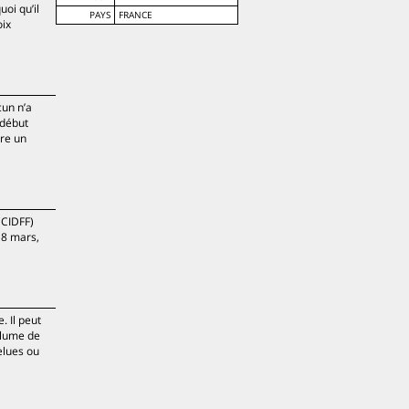
uoi qu’il
PAYS
FRANCE
oix
cun n’a
 début
tre un
(CIDFF)
 8 mars,
. Il peut
olume de
elues ou