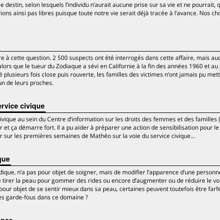
le destin, selon lesquels l’individu n’aurait aucune prise sur sa vie et ne pourrait, q
ions ainsi pas libres puisque toute notre vie serait déjà tracée à l’avance. Nos ch
à cette question. 2 500 suspects ont été interrogés dans cette affaire, mais au
alors que le tueur du Zodiaque a sévi en Californie à la fin des années 1960 et au
 plusieurs fois close puis rouverte, les familles des victimes n’ont jamais pu met
un de leurs proches.
rvice civique
civique au sein du Centre d’information sur les droits des femmes et des familles 
 et ça démarre fort. Il a pu aider à préparer une action de sensibilisation pour le
 sur les premières semaines de Mathéo sur la voie du service civique...
que
ique, n’a pas pour objet de soigner, mais de modifier l’apparence d’une personne
 de tirer la peau pour gommer des rides ou encore d’augmenter ou de réduire le v
 pour objet de se sentir mieux dans sa peau, certaines peuvent toutefois être farf
les garde-fous dans ce domaine ?