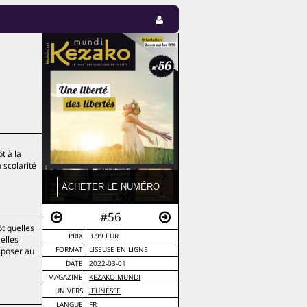
t à la
 scolarité
#56
ôt quelles
PRIX
3.99 EUR
 elles
sposer au
FORMAT
LISEUSE EN LIGNE
DATE
2022-03-01
MAGAZINE
KEZAKO MUNDI
UNIVERS
JEUNESSE
LANGUE
FR