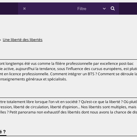
Une liberté des libertés
 ont longtemps été vus comme la filière professionnelle par excellence post-bac
 active, aujourd’hui la tendance, sous l’influence des cursus européens, est plutô
ent en licence professionnelle. Comment intégrer un BTS ? Comment se déroule la
 enseignements généraux et spécialisés.
re totalement libre lorsque l’on vit en société ? Qu’est-ce que la liberté ? Où plut
ression, liberté de circulation, liberté d’opinion... Nos libertés sont multiples, mais
elles ? Petit panorama non exhaustif des libertés dont nous avons la chance de di
té ?