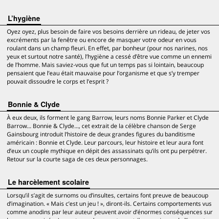
L’hygiène
Oyez oyez, plus besoin de faire vos besoins derrière un rideau, de jeter vos
excréments par la fenêtre ou encore de masquer votre odeur en vous
roulant dans un champ fleuri. En effet, par bonheur (pour nos narines, nos
yeux et surtout notre santé), l’hygiène a cessé d’être vue comme un ennemi
de l’homme. Mais saviez-vous que fut un temps pas si lointain, beaucoup
pensaient que l’eau était mauvaise pour l’organisme et que s’y tremper
pouvait dissoudre le corps et l’esprit ?
Bonnie & Clyde
À eux deux, ils forment le gang Barrow, leurs noms Bonnie Parker et Clyde
Barrow... Bonnie & Clyde..., cet extrait de la célèbre chanson de Serge
Gainsbourg introduit l’histoire de deux grandes figures du banditisme
américain : Bonnie et Clyde. Leur parcours, leur histoire et leur aura font
d’eux un couple mythique en dépit des assassinats qu’ils ont pu perpétrer.
Retour sur la courte saga de ces deux personnages.
Le harcèlement scolaire
Lorsqu’il s’agit de surnoms ou d’insultes, certains font preuve de beaucoup
d’imagination. « Mais c’est un jeu ! », diront-ils. Certains comportements vus
comme anodins par leur auteur peuvent avoir d’énormes conséquences sur