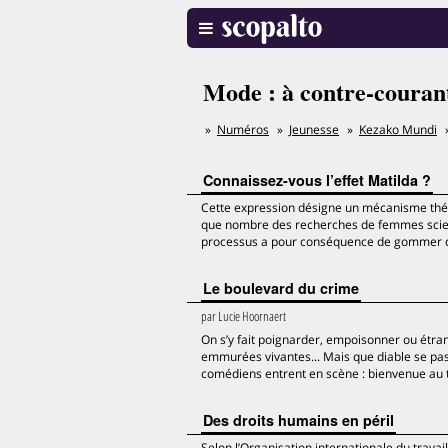
Mode : à contre-courant,
Numéros
Jeunesse
Kezako Mundi
Connaissez-vous l’effet Matilda ?
Cette expression désigne un mécanisme théor
que nombre des recherches de femmes scient
processus a pour conséquence de gommer de l
Le boulevard du crime
par
Lucie Hoornaert
On s’y fait poignarder, empoisonner ou étra
emmurées vivantes... Mais que diable se passe
comédiens entrent en scène : bienvenue au t
Des droits humains en péril
Selon l’Organisation internationale du travai