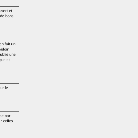
uvert et
 de bons
en fait un
ouloir
publié une
que et
ur le
se par
r celles