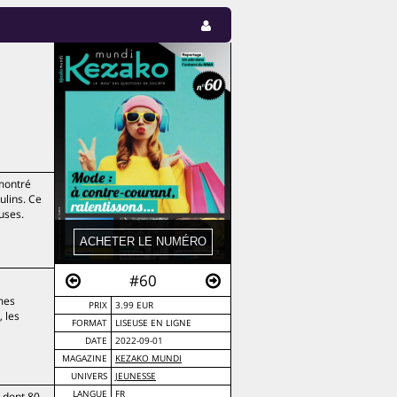
 montré
ulins. Ce
uses.
#60
mmes
PRIX
3.99 EUR
, les
FORMAT
LISEUSE EN LIGNE
DATE
2022-09-01
MAGAZINE
KEZAKO MUNDI
UNIVERS
JEUNESSE
LANGUE
FR
, dont 80