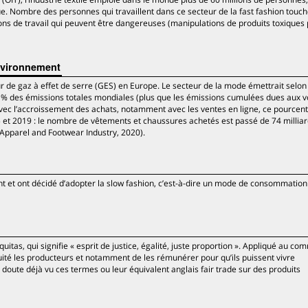
e. Nombre des personnes qui travaillent dans ce secteur de la fast fashion touc
ons de travail qui peuvent être dangereuses (manipulations de produits toxiques 
environnement
teur de gaz à effet de serre (GES) en Europe. Le secteur de la mode émettrait selo
 2 % des émissions totales mondiales (plus que les émissions cumulées dues aux v
 avec l’accroissement des achats, notamment avec les ventes en ligne, ce pourcen
5 et 2019 : le nombre de vêtements et chaussures achetés est passé de 74 milliar
 Apparel and Footwear Industry, 2020).
 et ont décidé d’adopter la slow fashion, c’est-à-dire un mode de consommation
quitas, qui signifie « esprit de justice, égalité, juste proportion ». Appliqué au co
équité les producteurs et notamment de les rémunérer pour qu’ils puissent vivre
 doute déjà vu ces termes ou leur équivalent anglais fair trade sur des produits