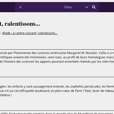
 ralentissons...
Mode : à contre-courant, ralentissons...
isé par l’historienne des sciences américaine Margaret W. Rossiter. Celle-ci a
ifiques avaient été minimisées, voire tues, au profit de leurs homologues masc
’histoire des sciences les apports pourtant essentiels réalisés par les cherche
ngler, les enfants y sont sauvagement enlevés, les orphelins persécutés, les fe
-t-il sur cet effroyable boulevard, en plein cœur de Paris ? Noir, lever de rideau
héâtre !
l (OIT), l’industrie textile emploie dans le monde plus de 60 millions de personnes