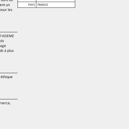
hent un
PAYS
FRANCE
pour les
n l'ADEME
ols
tage
ds à plus
 éthique
mmerce,