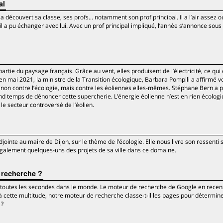
al
a découvert sa classe, ses profs... notamment son prof principal. Il a l’air assez o
l a pu échanger avec lui. Avec un prof principal impliqué, l’année s’annonce sous
rtie du paysage français. Grâce au vent, elles produisent de l’électricité, ce qui 
en mai 2021, la ministre de la Transition écologique, Barbara Pompili a affirmé v
s non contre l’écologie, mais contre les éoliennes elles-mêmes. Stéphane Bern a 
 grand temps de dénoncer cette supercherie. L’énergie éolienne n’est en rien écologi
e secteur controversé de l’éolien.
inte au maire de Dijon, sur le thème de l’écologie. Elle nous livre son ressenti s
 également quelques-uns des projets de sa ville dans ce domaine.
 recherche ?
es toutes les secondes dans le monde. Le moteur de recherche de Google en recen
 cette multitude, notre moteur de recherche classe-t-il les pages pour détermine
 ?