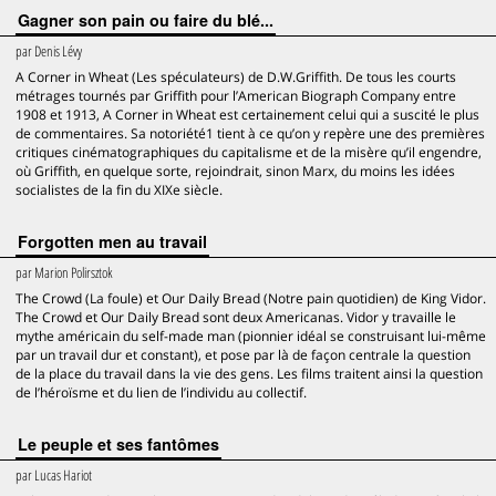
Gagner son pain ou faire du blé...
par
Denis Lévy
A Corner in Wheat (Les spéculateurs) de D.W.Griffith. De tous les courts
métrages tournés par Griffith pour l’American Biograph Company entre
1908 et 1913, A Corner in Wheat est certainement celui qui a suscité le plus
de commentaires. Sa notoriété1 tient à ce qu’on y repère une des premières
critiques cinématographiques du capitalisme et de la misère qu’il engendre,
où Griffith, en quelque sorte, rejoindrait, sinon Marx, du moins les idées
socialistes de la fin du XIXe siècle.
Forgotten men au travail
par
Marion Polirsztok
The Crowd (La foule) et Our Daily Bread (Notre pain quotidien) de King Vidor.
The Crowd et Our Daily Bread sont deux Americanas. Vidor y travaille le
mythe américain du self-made man (pionnier idéal se construisant lui-même
par un travail dur et constant), et pose par là de façon centrale la question
de la place du travail dans la vie des gens. Les films traitent ainsi la question
de l’héroïsme et du lien de l’individu au collectif.
Le peuple et ses fantômes
par
Lucas Hariot