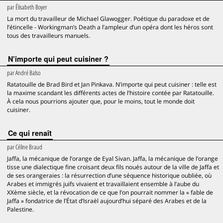
par
Élisabeth Boyer
La mort du travailleur de Michael Glawogger. Poétique du paradoxe et de
l’étincelle - Workingman’s Death a l’ampleur d’un opéra dont les héros sont
tous des travailleurs manuels.
N’importe qui peut cuisiner ?
par
André Balso
Ratatouille de Brad Bird et Jan Pinkava. N’importe qui peut cuisiner : telle est
la maxime scandant les différents actes de l’histoire contée par Ratatouille.
À cela nous pourrions ajouter que, pour le moins, tout le monde doit
cuisiner.
Ce qui renaît
par
Céline Braud
Jaffa, la mécanique de l’orange de Eyal Sivan. Jaffa, la mécanique de l’orange
tisse une dialectique fine croisant deux fils noués autour de la ville de Jaffa et
de ses orangeraies : la résurrection d’une séquence historique oubliée, où
Arabes et immigrés juifs vivaient et travaillaient ensemble à l’aube du
XXème siècle, et la révocation de ce que l’on pourrait nommer la « fable de
Jaffa » fondatrice de l’État d’Israël aujourd’hui séparé des Arabes et de la
Palestine.