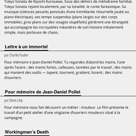
Tokyo Sonata de Kiyoshi Kurosawa. Sous des dehors de mélodrame familial,
Tokyo Sonata rejoint localement, par sa tonalité, le conte fantastique. Sa
musique (silences pesants ponctués d’une tremblante ritournelle jouée au
piano électrique), ses temps suspendus (plans larges sur des corps
immobiles, gros plans sur des visages stupéfaits) génèrent une étrangeté
qui accompagne les incroyables méandres de son histoire initialement
simple, mais porteuse de chaos.
Lettre à un immortel
par
Charles Foulon
Pour mémoire e Jean-Daniel Pollet. Tu regardes d’abord les mains, l’une
après l’autre ; des mains fortes, calleuses, tannées par le travail ; des mains
qui manient des outils — tapent, tournent, grattent, lissent ; des mains
d’ouvriers.
Pour mémoire de Jean-Daniel Pollet
par
Denis Lévy
Pour mémoire nous fait découvrir un métier : mouleur. Le film présente le
travail d’un petit atelier d’une vingtaine d’ouvriers mouleurs situé à la
campagne.
Workingman’s Death