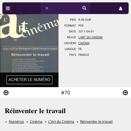
PRIX
9.00 EUR
FORMAT
PDF
DATE
2011-04-01
REVUE
L'ART DU CINÉMA
UNIVERS
CINÉMA
LANGUE
FR
PAYS
FRANCE
#70
Réinventer le travail
Numéros
Cinéma
L'Art du Cinéma
Réinventer le travail