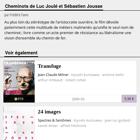
Cheminots de Luc Joulé et Sébastien Jousse
par
Frédéric Favre
Au plus loin du stéréotype de l’aristocratie ouvrière, le film dévoile
patiemment cette multitude de métiers malmenés qu’unifie le seul nom de
cheminot ; livre comme un acte premier de résistance au libéralisme une
vision d’ensemble du chemin de fer.
voir également
Transfuge
Jean-Claude Milner
· kiyoshi kurosawa · antoine bello ·
arthur rimbaud · robert cohen
#28
5,90 €
2009-03
24 images
Spectres & fantômes
· kiyoshi kurosawa · jean-luc godard ·
xavier dolan · alfred hitchcock