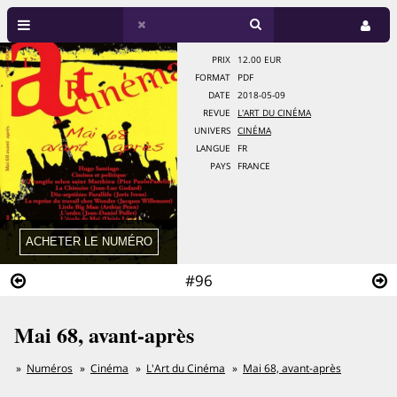
PRIX
12.00 EUR
FORMAT
PDF
DATE
2018-05-09
REVUE
L'ART DU CINÉMA
UNIVERS
CINÉMA
LANGUE
FR
PAYS
FRANCE
#96
Mai 68, avant-après
Numéros
Cinéma
L'Art du Cinéma
Mai 68, avant-après