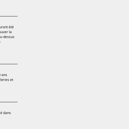
ront été
auver la
 au-dessus
s
0 ans
leries et
é dans