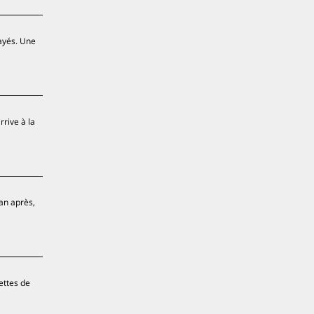
ayés. Une
rive à la
an après,
dettes de