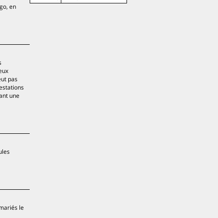
ago, en
s
ieux
eut pas
estations
̧ant une
ules
mariés le