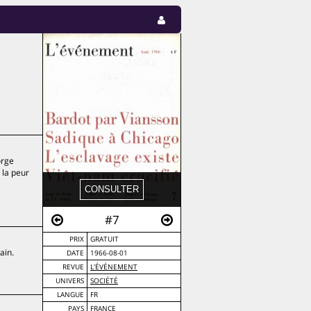
orge
 la peur
#7
PRIX
GRATUIT
ain.
DATE
1966-08-01
REVUE
L'ÉVÉNEMENT
UNIVERS
SOCIÉTÉ
LANGUE
FR
PAYS
FRANCE