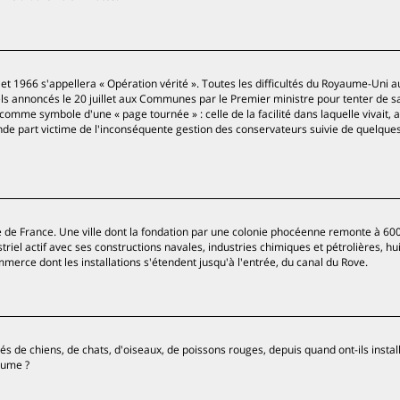
let 1966 s'appellera « Opération vérité ». Toutes les difficultés du Royaume-Uni au
els annoncés le 20 juillet aux Communes par le Premier ministre pour tenter de s
 comme symbole d'une « page tournée » : celle de la facilité dans laquelle vivait,
nde part victime de l'inconséquente gestion des conservateurs suivie de quelque
le de France. Une ville dont la fondation par une colonie phocéenne remonte à 60
triel actif avec ses constructions navales, industries chimiques et pétrolières, hui
erce dont les installations s'étendent jusqu'à l'entrée, du canal du Rove.
s de chiens, de chats, d'oiseaux, de poissons rouges, depuis quand ont-ils install
lume ?