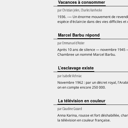
Vacances à consommer
par
Christian Jelen, Charles Vanhecke
1936. -— Un énorme mouvement de revendicati
espèce d'éclaircie dans des vies difficiles
Marcel Barbu répond
par
Emmanuel d'Astier
Après 10 ans de silence — novembre 1945 — la
Chambree un nommé Marcel Barbu.
L’esclavage existe
par
Isabelle Vichniac
Novembre 1962 : par un décret royal, l'Arabie
on en compte encore 250 000.
La télévision en couleur
par
Claudine Gozard
Anna Karina, rousse et fort déshabillée, chan
la télévision en couleur française.