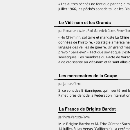
« Les autres péchés ne font que parler ; le 
juillet 1966, les péchés sont de taille : les B
Le Viêt-nam et les Grands
par
Emmanuel d'Astier, Paul-Marie de la Gorce, Pierre-Char
- Ho Chi-minh, solitaire et marxiste La Chine e
données de l'histoire. - Stratégie américai
langage des veilles de guerre. Un grand maga
prévoir Sarajevo" - Tactique soviétique L'
soviétiques. Les membres du Pacte de Varsovie
aide croissante au Viêt-nam et faisant allusio
Les mercenaires de la Coupe
par
Jacques Chenu
Si ce sont des Britanniques qui inventèrent 
Rimet, président de la Fédération internati
La France de Brigitte Bardot
par
Pierre Viansson-Ponte
Mlle Brigitte Bardot et M. Fritz Günther Sach
14 juillet, à Las Vegas (Californie). La céré