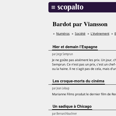
Bardot par Viansson
Numéros
Société
L'événement
B
Hier et demain l’Espagne
par
Jorge Semprun
Je ne goûte pas aisément les prix. Un jour
Semprun. Ce n'est pas un prix, c'est un chef-
ou la haine. Il ne s'agit pas de cela, mais d'
Les croque-morts du cinéma
par
Jean Leloup
Marianne Films produit le dernier film de René
Un sadique à Chicago
par
Bernard Kouchner