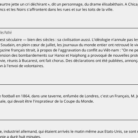
meurtre jette un cri déchirant », dit un personnage, du drame élisabéthain. A Chic
lancs et les Noirs s'affrontent dans les rues et sur les toits de la ville.
les Pathé
st séculaire — bien des siècles : sa civilisation aussi. L'idéologie n'annule pas le
ne Soudain, en plein cœur de juillet, les journaux du monde entier ont retrouvé le v
zine français titrait, à propos de l'aggravation du conflit au Viêt-nam : "On ne p
extension des bombardements sur Hanoi et Haiphong a provoqué de nouvelles prot
, réunis à Bucarest, ont fait chorus. Des déclarations ont été publiées, annonc
n à l'envoi de volontaires.
le football en 1864, dans une taverne, enfumée de Londres, c'est un Français, M. J
onale, qui devait être l'inspratieur de la Coupe du Monde.
e, industriel allemand, qui étaient arrivés le matin même aux Etats-Unis, se sont 
monie a duré huit minutes.