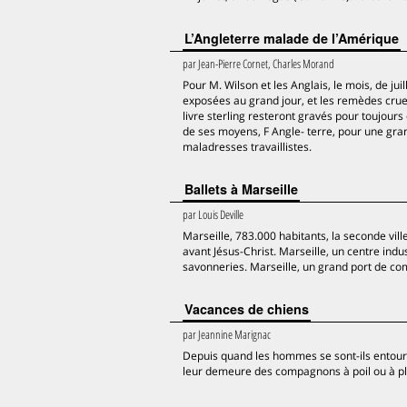
L’Angleterre malade de l’Amérique
par
Jean-Pierre Cornet, Charles Morand
Pour M. Wilson et les Anglais, le mois, de juil
exposées au grand jour, et les remèdes cru
livre sterling resteront gravés pour toujours
de ses moyens, F Angle- terre, pour une gra
maladresses travaillistes.
Ballets à Marseille
par
Louis Deville
Marseille, 783.000 habitants, la seconde vil
avant Jésus-Christ. Marseille, un centre indus
savonneries. Marseille, un grand port de comm
Vacances de chiens
par
Jeannine Marignac
Depuis quand les hommes se sont-ils entouré
leur demeure des compagnons à poil ou à p