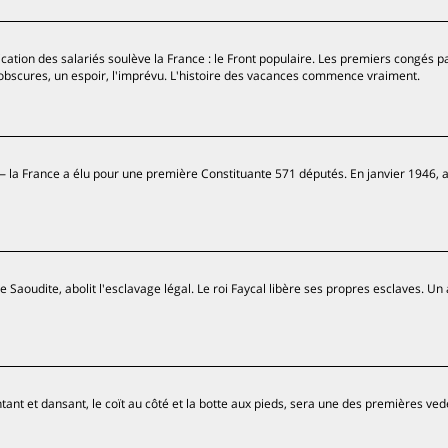
on des salariés soulève la France : le Front populaire. Les premiers congés p
 et obscures, un espoir, l'imprévu. L'histoire des vacances commence vraiment.
 France a élu pour une première Constituante 571 députés. En janvier 1946, ar
 Saoudite, abolit l'esclavage légal. Le roi Faycal libère ses propres esclaves. Un 
tant et dansant, le coït au côté et la botte aux pieds, sera une des premières ve