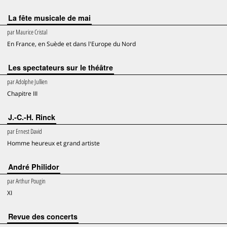
La fête musicale de mai
par
Maurice Cristal
En France, en Suède et dans l'Europe du Nord
Les spectateurs sur le théâtre
par
Adolphe Jullien
Chapitre III
J.-C.-H. Rinck
par
Ernest David
Homme heureux et grand artiste
André Philidor
par
Arthur Pougin
XI
Revue des concerts