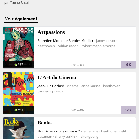
par
Maurice Cristal
voir également
Artpassions
Entretien Monique Barbier-Mueller
· james ensor ·
beethoven · odilon redon · robert mapplethorpe
#37
6 €
2014-03
L'Art du Cinéma
Jean-Luc Godard
· cinéma · anna karina · beethoven ·
carmen · pravda
#84
12 €
2014-06
Books
Nos rêves ont-ils un sens ?
· la havane · beethoven · elif
batuman · sherry turkle · li chengpeng