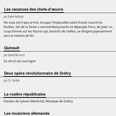
Les vacances des chefs-d’œuvre
par
Xavier Aubryet
Ne vous est-il pas arrivé, lorsque l'implacable soleil d'août roussit les
feuilles, fait de la Seine u second Mançanarès et dépeuple Paris, de jeter un
coup d'envie sur les fiacres qui, bourrés de malles, se dirigent joyeusement
vers le chemin de fer.
Quinault
par
Dainel Bernard
Sa vie et ses ouvrages
Deux opéra révolutionnaire de Grétry
par
Ch. Nuitter
La rosière républicaine
Paroles de Sylvain Maréchal, Musique de Grétry
Les musiciens allemands