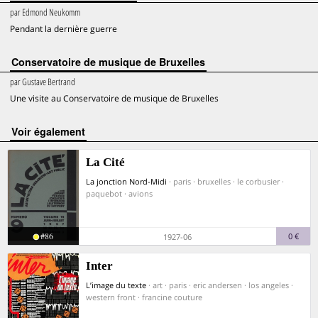
par
Edmond Neukomm
Pendant la dernière guerre
Conservatoire de musique de Bruxelles
par
Gustave Bertrand
Une visite au Conservatoire de musique de Bruxelles
voir également
La Cité
La jonction Nord-Midi
· paris · bruxelles · le corbusier ·
paquebot · avions
#86
0 €
1927-06
Inter
L’image du texte
· art · paris · eric andersen · los angeles ·
western front · francine couture