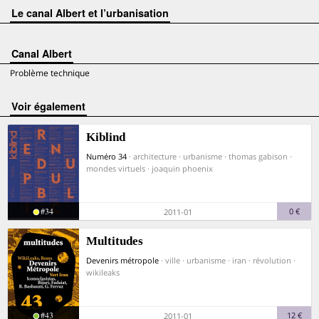
Le canal Albert et l’urbanisation
Canal Albert
Problème technique
voir également
Kiblind
Numéro 34
· architecture · urbanisme · thomas gabison ·
mondes virtuels · joaquin phoenix
#34
0 €
2011-01
Multitudes
Devenirs métropole
· ville · urbanisme · iran · révolution ·
wikileaks
#43
12 €
2011-01