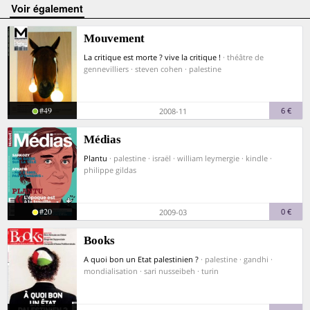
voir également
Mouvement
La critique est morte ? vive la critique !
· théâtre de
gennevilliers · steven cohen · palestine
#49
6 €
2008-11
Médias
Plantu
· palestine · israël · william leymergie · kindle ·
philippe gildas
#20
0 €
2009-03
Books
A quoi bon un Etat palestinien ?
· palestine · gandhi ·
mondialisation · sari nusseibeh · turin