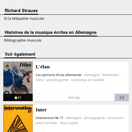
Richard Strauss
Et la télépathie musicale
Histoires de la musique écrites en Allemagne
Bibliographie musicale
voir également
L'élan
Les opinions d’une allemande
· allemagne · beethoven ·
héros · grande guerre · comptesse de noailles
#2
0 €
1915-04
Inter
Intervention № 17
· allemagne · photographie · chicoutimi ·
peter schrader · klaus staeck