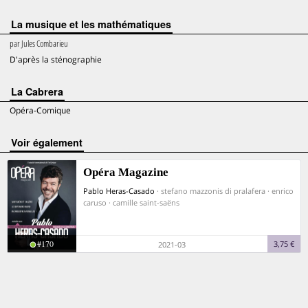
La musique et les mathématiques
par
Jules Combarieu
D'après la sténographie
La Cabrera
Opéra-Comique
voir également
Opéra Magazine
Pablo Heras-Casado
· stefano mazzonis di pralafera · enrico
caruso · camille saint-saëns
#170
3,75 €
2021-03