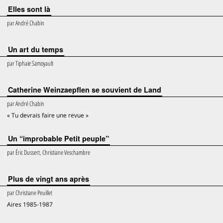
Elles sont là
par
André Chabin
Un art du temps
par
Tiphaie Samoyault
Catherine Weinzaepflen se souvient de Land
par
André Chabin
« Tu devrais faire une revue »
Un “improbable Petit peuple”
par
Éric Dussert, Christiane Veschambre
Plus de vingt ans après
par
Christiane Peuillet
Aires 1985-1987