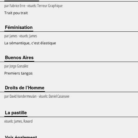
par
Fabrice Erre
· visuels:
Terreur Graphique
Trait pou trait
Féminisation
par
James
· visuels:
James
La sémantique, c'est élastique
Buenos Aires
par
Jorge González
Premiers tangos
Droits de l’Homme
par
David Vandermeulan
· visuels:
Daniel Casanave
La pastille
visuels:
James, Ravard
voir également