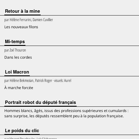
Retour à la mine
par
Hélène Ferrarini, Damien Cuvillier
Les nouveaux filons
Mi-temps
par
Zoé Thouron
Dans les cordes
Loi Macron
par
Hélène Bekmezian, Patrick Roger
· visuels:
Aurel
À marche forcée
Portrait robot du député français
Hommes blancs, âgés, issus des professions supérieures et cumulards :
sans surprise, les députés ressemblent peu à la population française.
Le poids du clic