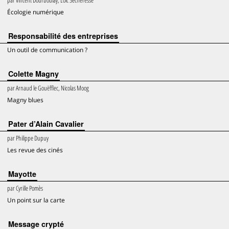
par
Vincent Dourboulay, Loïc Sécheresse
Écologie numérique
Responsabilité des entreprises
Un outil de communication ?
Colette Magny
par
Arnaud le Gouëfflec, Nicolas Moog
Magny blues
Pater d’Alain Cavalier
par
Philippe Dupuy
Les revue des cinés
Mayotte
par
Cyrille Pomès
Un point sur la carte
Message crypté