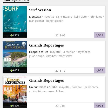
Surf Session
Mentawai
· mayotte · saint-nazaire · kelly slater · john lamb ·
jean gonnet · benoit gonon
#363
3,90 €
2018-06
Grands Reportages
L’appel des îles
· mayotte · la réunion · seychelles ·
guadeloupe · caraïbes · montserrat
#455
4,90 €
2018-12
Grands Reportages
Un printemps en Italie
· mayotte · florence · lac de côme ·
vtt électrique · erwan le lann
#460
4,90 €
2019-04