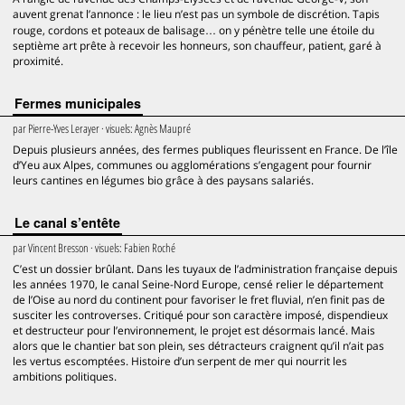
auvent grenat l’annonce : le lieu n’est pas un symbole de discrétion. Tapis
rouge, cordons et poteaux de balisage… on y pénètre telle une étoile du
septième art prête à recevoir les honneurs, son chauffeur, patient, garé à
proximité.
Fermes municipales
par
Pierre-Yves Lerayer
· visuels:
Agnès Maupré
Depuis plusieurs années, des fermes publiques fleurissent en France. De l’île
d’Yeu aux Alpes, communes ou agglomérations s’engagent pour fournir
leurs cantines en légumes bio grâce à des paysans salariés.
Le canal s’entête
par
Vincent Bresson
· visuels:
Fabien Roché
C’est un dossier brûlant. Dans les tuyaux de l’administration française depuis
les années 1970, le canal Seine-Nord Europe, censé relier le département
de l’Oise au nord du continent pour favoriser le fret fluvial, n’en finit pas de
susciter les controverses. Critiqué pour son caractère imposé, dispendieux
et destructeur pour l’environnement, le projet est désormais lancé. Mais
alors que le chantier bat son plein, ses détracteurs craignent qu’il n’ait pas
les vertus escomptées. Histoire d’un serpent de mer qui nourrit les
ambitions politiques.