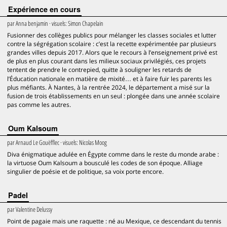
Expérience en cours
par
Anna benjamin
· visuels:
Simon Chapelain
Fusionner des collèges publics pour mélanger les classes sociales et lutter
contre la ségrégation scolaire : c’est la recette expérimentée par plusieurs
grandes villes depuis 2017. Alors que le recours à l’enseignement privé est
de plus en plus courant dans les milieux sociaux privilégiés, ces projets
tentent de prendre le contrepied, quitte à souligner les retards de
l’Éducation nationale en matière de mixité… et à faire fuir les parents les
plus méfiants. À Nantes, à la rentrée 2024, le département a misé sur la
fusion de trois établissements en un seul : plongée dans une année scolaire
pas comme les autres.
Oum Kalsoum
par
Arnaud Le Gouëfflec
· visuels:
Nicolas Moog
Diva énigmatique adulée en Égypte comme dans le reste du monde arabe :
la virtuose Oum Kalsoum a bousculé les codes de son époque. Alliage
singulier de poésie et de politique, sa voix porte encore.
Padel
par
Valentine Delussy
Point de pagaie mais une raquette : né au Mexique, ce descendant du tennis