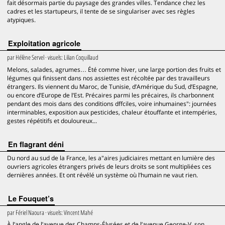
fait désormais partie du paysage des grandes villes. Tendance chez les
cadres et les startupeurs, il tente de se singulariser avec ses règles
atypiques.
Exploitation agricole
par
Hélène Servel
· visuels:
Lilian Coquillaud
Melons, salades, agrumes… Été comme hiver, une large portion des fruits et
légumes qui finissent dans nos assiettes est récoltée par des travailleurs
étrangers. Ils viennent du Maroc, de Tunisie, d’Amérique du Sud, d’Espagne,
ou encore d’Europe de l’Est. Précaires parmi les précaires, ils charbonnent
pendant des mois dans des conditions dffciles, voire inhumaines": journées
interminables, exposition aux pesticides, chaleur étouffante et intempéries,
gestes répétitifs et douloureux...
En flagrant déni
Du nord au sud de la France, les a"aires judiciaires mettant en lumière des
ouvriers agricoles étrangers privés de leurs droits se sont multipliées ces
dernières années. Et ont révélé un système où l’humain ne vaut rien.
Le Fouquet’s
par
Fériel Naoura
· visuels:
Vincent Mahé
À l’angle de l’avenue des Champs-Élysées et de l’avenue George-V, son