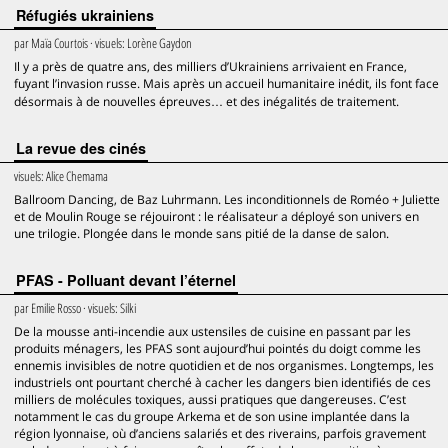
Réfugiés ukrainiens
par
Maïa Courtois
· visuels:
Lorène Gaydon
Il y a près de quatre ans, des milliers d’Ukrainiens arrivaient en France,
fuyant l’invasion russe. Mais après un accueil humanitaire inédit, ils font face
désormais à de nouvelles épreuves… et des inégalités de traitement.
La revue des cinés
visuels:
Alice Chemama
Ballroom Dancing, de Baz Luhrmann. Les inconditionnels de Roméo + Juliette
et de Moulin Rouge se réjouiront : le réalisateur a déployé son univers en
une trilogie. Plongée dans le monde sans pitié de la danse de salon.
PFAS - Polluant devant l’éternel
par
Emilie Rosso
· visuels:
Silki
De la mousse anti-incendie aux ustensiles de cuisine en passant par les
produits ménagers, les PFAS sont aujourd’hui pointés du doigt comme les
ennemis invisibles de notre quotidien et de nos organismes. Longtemps, les
industriels ont pourtant cherché à cacher les dangers bien identifiés de ces
milliers de molécules toxiques, aussi pratiques que dangereuses. C’est
notamment le cas du groupe Arkema et de son usine implantée dans la
région lyonnaise, où d’anciens salariés et des riverains, parfois gravement