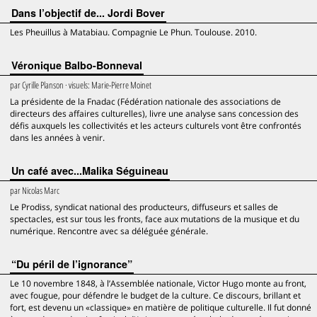
Dans l’objectif de... Jordi Bover
Les Pheuillus à Matabiau. Compagnie Le Phun. Toulouse. 2010.
Véronique Balbo-Bonneval
par
Cyrille Planson
· visuels:
Marie-Pierre Moinet
La présidente de la Fnadac (Fédération nationale des associations de
directeurs des affaires culturelles), livre une analyse sans concession des
défis auxquels les collectivités et les acteurs culturels vont être confrontés
dans les années à venir.
Un café avec...Malika Séguineau
par
Nicolas Marc
Le Prodiss, syndicat national des producteurs, diffuseurs et salles de
spectacles, est sur tous les fronts, face aux mutations de la musique et du
numérique. Rencontre avec sa déléguée générale.
“Du péril de l’ignorance”
Le 10 novembre 1848, à l’Assemblée nationale, Victor Hugo monte au front,
avec fougue, pour défendre le budget de la culture. Ce discours, brillant et
fort, est devenu un «classique» en matière de politique culturelle. Il fut donné