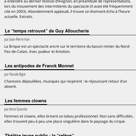
à entendre au dernier festival d’Avignon, en préambule de représentations,
lors du mouvement des intermittents du spectacle (il avait été fréquemment
cité en 2003). Abondamment applaudi, il trouve un étonnant écho à l’heure
actuelle. Extraits.
Le “temps retrouvé” de Guy Alloucherie
par
Jean-Pierre Han
La Brique est un spectacle ancré sur le territoire du bassin minier du Nord-
Pas-de-Calais. Avec pudeur et émotion.
Les antipodes de Franck Monnet
par
Pascale Bigot
Chansons dépouillées, musiques qui respirent : le réjouissant retour d’un
absent.
Les femmes clowns
par
Anne Quentin
Femmes et clowns, elles brisent un tabou professionnel. Non sans difficultés,
elles trouvent peu à peu une place singulière dans le paysage du cirque.
Théâtre jeune public : la “relève”