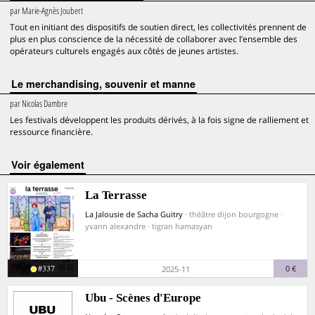
par
Marie-Agnès Joubert
Tout en initiant des dispositifs de soutien direct, les collectivités prennent de
plus en plus conscience de la nécessité de collaborer avec l’ensemble des
opérateurs culturels engagés aux côtés de jeunes artistes.
Le merchandising, souvenir et manne
par
Nicolas Dambre
Les festivals développent les produits dérivés, à la fois signe de ralliement et
ressource financière.
voir également
La Terrasse
La Jalousie de Sacha Guitry
· théâtre dijon bourgogne ·
yvann alexandre · tigran hamasyan
#337
0 €
2025-11
Ubu - Scènes d'Europe