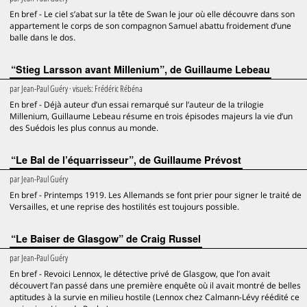
En bref - Le ciel s’abat sur la tête de Swan le jour où elle découvre dans son
appartement le corps de son compagnon Samuel abattu froidement d’une
balle dans le dos.
“Stieg Larsson avant Millenium”, de Guillaume Lebeau
par
Jean-Paul Guéry
· visuels:
Frédéric Rébéna
En bref - Déjà auteur d’un essai remarqué sur l’auteur de la trilogie
Millenium, Guillaume Lebeau résume en trois épisodes majeurs la vie d’un
des Suédois les plus connus au monde.
“Le Bal de l’équarrisseur”, de Guillaume Prévost
par
Jean-Paul Guéry
En bref - Printemps 1919. Les Allemands se font prier pour signer le traité de
Versailles, et une reprise des hostilités est toujours possible.
“Le Baiser de Glasgow” de Craig Russel
par
Jean-Paul Guéry
En bref - Revoici Lennox, le détective privé de Glasgow, que l’on avait
découvert l’an passé dans une première enquête où il avait montré de belles
aptitudes à la survie en milieu hostile (Lennox chez Calmann-Lévy réédité ce