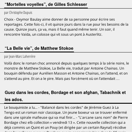
“Mortelles voyelles”, de Gilles Schlesser
par
Christophe Dupuis
Choix - Oxymor Baulay aime donner de sa personne pour écrire ses
reportages. Cette fois-ci, il vit quinze jours dans la rue pour les besoins de la
cause. Quinze jours, ça va, mais il faut quand même tenir. Un soir, il
rencontre Vaïda, un colosse qui vit sous un pont à Austerlitz.
“La Belle vie”, de Matthew Stokoe
par
Jean-Marc Laherrère
Voilà donc le roman choc annoncé depuis quelques temps à la série noire, le
monstre de Matthew Stokoe, La Belle vie, traduit par Antoine Chainas. Un
bouquin défendu par Aurélien Masson et Antoine Chainas, on l’attend, et on
s’attend au pire. Et on a le pire. Mais pas forcément où on l’attendait …
Guez dans les cordes, Bordage et son afghan, Tabachnik et
les ados.
Le bouquiniste a lu... - "Balancé dans les cordes" de Jérémie Guez à La
Tengo est un roman noir classique. Un jeune boxeur va se trouver enfermé
dans une spirale mafieuse qui va mal finir... - "L'arcane sans nom" de Pierre
Bordage chez elb collection « vendredi 13 ». Cette nouvelle collection qui a
déjà commis un Quint et un Pouy (et dirigée par un certain Raynal) récidive