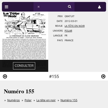
PRIX
GRATUIT
DATE
2012-03-01
REVUE
LA TÊTE EN NOIR
UNIVERS
POLAR
LANGUE
FR
PAYS
FRANCE
#155
Numéro 155
Numéros
Polar
La tête en noir
Numéro 155