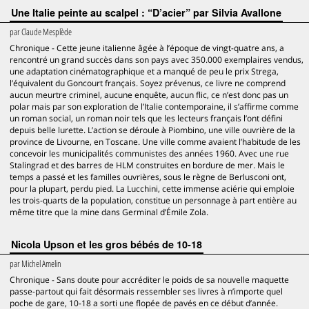
Une Italie peinte au scalpel : “D’acier” par Silvia Avallone
par
Claude Mesplède
Chronique - Cette jeune italienne âgée à l’époque de vingt-quatre ans, a
rencontré un grand succès dans son pays avec 350.000 exemplaires vendus,
une adaptation cinématographique et a manqué de peu le prix Strega,
l’équivalent du Goncourt français. Soyez prévenus, ce livre ne comprend
aucun meurtre criminel, aucune enquête, aucun flic, ce n’est donc pas un
polar mais par son exploration de l’Italie contemporaine, il s’affirme comme
un roman social, un roman noir tels que les lecteurs français l’ont défini
depuis belle lurette. L’action se déroule à Piombino, une ville ouvrière de la
province de Livourne, en Toscane. Une ville comme avaient l’habitude de les
concevoir les municipalités communistes des années 1960. Avec une rue
Stalingrad et des barres de HLM construites en bordure de mer. Mais le
temps a passé et les familles ouvrières, sous le règne de Berlusconi ont,
pour la plupart, perdu pied. La Lucchini, cette immense aciérie qui emploie
les trois-quarts de la population, constitue un personnage à part entière au
même titre que la mine dans Germinal d’Émile Zola.
Nicola Upson et les gros bébés de 10-18
par
Michel Amelin
Chronique - Sans doute pour accréditer le poids de sa nouvelle maquette
passe-partout qui fait désormais ressembler ses livres à n’importe quel
poche de gare, 10-18 a sorti une flopée de pavés en ce début d’année.