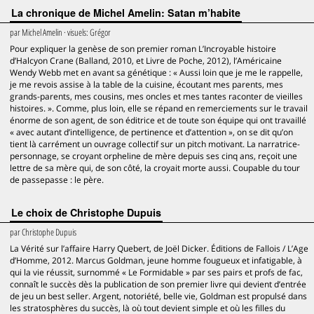
La chronique de Michel Amelin: Satan m’habite
par
Michel Amelin
· visuels:
Grégor
Pour expliquer la genèse de son premier roman L’Incroyable histoire
d’Halcyon Crane (Balland, 2010, et Livre de Poche, 2012), l’Américaine
Wendy Webb met en avant sa génétique : « Aussi loin que je me le rappelle,
je me revois assise à la table de la cuisine, écoutant mes parents, mes
grands-parents, mes cousins, mes oncles et mes tantes raconter de vieilles
histoires. ». Comme, plus loin, elle se répand en remerciements sur le travail
énorme de son agent, de son éditrice et de toute son équipe qui ont travaillé
« avec autant d’intelligence, de pertinence et d’attention », on se dit qu’on
tient là carrément un ouvrage collectif sur un pitch motivant. La narratrice-
personnage, se croyant orpheline de mère depuis ses cinq ans, reçoit une
lettre de sa mère qui, de son côté, la croyait morte aussi. Coupable du tour
de passepasse : le père.
Le choix de Christophe Dupuis
par
Christophe Dupuis
La Vérité sur l’affaire Harry Quebert, de Joël Dicker. Éditions de Fallois / L’Age
d’Homme, 2012. Marcus Goldman, jeune homme fougueux et infatigable, à
qui la vie réussit, surnommé « Le Formidable » par ses pairs et profs de fac,
connaît le succès dès la publication de son premier livre qui devient d’entrée
de jeu un best seller. Argent, notoriété, belle vie, Goldman est propulsé dans
les stratosphères du succès, là où tout devient simple et où les filles du