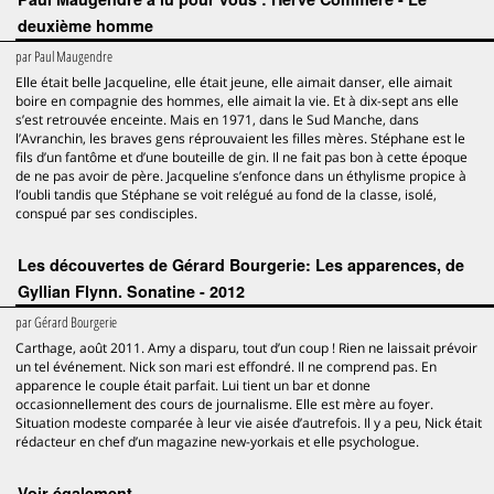
deuxième homme
par
Paul Maugendre
Elle était belle Jacqueline, elle était jeune, elle aimait danser, elle aimait
boire en compagnie des hommes, elle aimait la vie. Et à dix-sept ans elle
s’est retrouvée enceinte. Mais en 1971, dans le Sud Manche, dans
l’Avranchin, les braves gens réprouvaient les filles mères. Stéphane est le
fils d’un fantôme et d’une bouteille de gin. Il ne fait pas bon à cette époque
de ne pas avoir de père. Jacqueline s’enfonce dans un éthylisme propice à
l’oubli tandis que Stéphane se voit relégué au fond de la classe, isolé,
conspué par ses condisciples.
Les découvertes de Gérard Bourgerie: Les apparences, de
Gyllian Flynn. Sonatine - 2012
par
Gérard Bourgerie
Carthage, août 2011. Amy a disparu, tout d’un coup ! Rien ne laissait prévoir
un tel événement. Nick son mari est effondré. Il ne comprend pas. En
apparence le couple était parfait. Lui tient un bar et donne
occasionnellement des cours de journalisme. Elle est mère au foyer.
Situation modeste comparée à leur vie aisée d’autrefois. Il y a peu, Nick était
rédacteur en chef d’un magazine new-yorkais et elle psychologue.
voir également