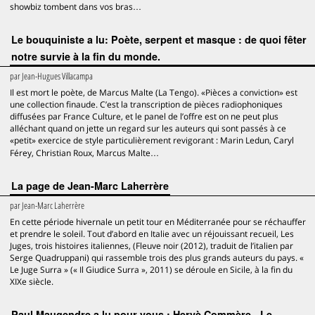
showbiz tombent dans vos bras…
Le bouquiniste a lu: Poète, serpent et masque : de quoi fêter
notre survie à la fin du monde.
par
Jean-Hugues Villacampa
Il est mort le poète, de Marcus Malte (La Tengo). «Pièces a conviction» est
une collection finaude. C’est la transcription de pièces radiophoniques
diffusées par France Culture, et le panel de l’offre est on ne peut plus
alléchant quand on jette un regard sur les auteurs qui sont passés à ce
«petit» exercice de style particulièrement revigorant : Marin Ledun, Caryl
Férey, Christian Roux, Marcus Malte…
La page de Jean-Marc Laherrère
par
Jean-Marc Laherrère
En cette période hivernale un petit tour en Méditerranée pour se réchauffer
et prendre le soleil. Tout d’abord en Italie avec un réjouissant recueil, Les
Juges, trois histoires italiennes, (Fleuve noir (2012), traduit de l’italien par
Serge Quadruppani) qui rassemble trois des plus grands auteurs du pays. «
Le Juge Surra » (« Il Giudice Surra », 2011) se déroule en Sicile, à la fin du
XIXe siècle.
Paul Maugendre a lu pour vous : Hervè Commère - Le