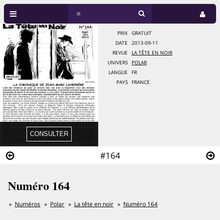
PRIX
GRATUIT
DATE
2013-09-11
REVUE
LA TÊTE EN NOIR
UNIVERS
POLAR
LANGUE
FR
PAYS
FRANCE
#164
Numéro 164
Numéros
Polar
La tête en noir
Numéro 164