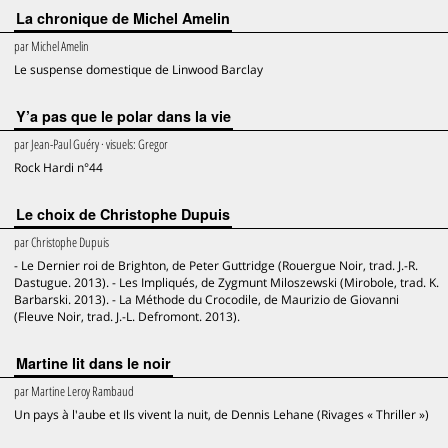
La chronique de Michel Amelin
par
Michel Amelin
Le suspense domestique de Linwood Barclay
Y’a pas que le polar dans la vie
par
Jean-Paul Guéry
· visuels:
Gregor
Rock Hardi n°44
Le choix de Christophe Dupuis
par
Christophe Dupuis
- Le Dernier roi de Brighton, de Peter Guttridge (Rouergue Noir, trad. J.-R.
Dastugue. 2013). - Les Impliqués, de Zygmunt Miloszewski (Mirobole, trad. K.
Barbarski. 2013). - La Méthode du Crocodile, de Maurizio de Giovanni
(Fleuve Noir, trad. J.-L. Defromont. 2013).
Martine lit dans le noir
par
Martine Leroy Rambaud
Un pays à l'aube et Ils vivent la nuit, de Dennis Lehane (Rivages « Thriller »)