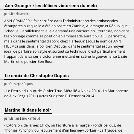
Ann Granger : les délices victoriens du mélo
par
Michel Hamelin
ANN GRANGER a fait carrière dans l’administration des ambassades
étrangères puisqu’elle a été en poste en Zambie, Allemagne et République
Tchèque. Parallèlement, elle a entamé une carrière en littérature, non dans
l’espionnage comme sa position en ambassade aurait pu le lui permettre,
mais dans le sentimental d’abord chez Harlequin (sous le nom de ANN
HULME) puis dans le policier. Débuter dans le sentimental est un moyen
idéal de parfaire son style et surtout sa technique. C’est particulièrement
frappant dans sa série victorienne mettant en scène la gouvernante Lizzie
Martin et le policier Ben Ross.
Le choix de Christophe Dupuis
par
Christophe Dupuis
- Le Détroit du loup, de Olivier Truc. Métailié « Noir » 2014 - La Marionnette
de Alex Berg. (2011) Actes Sud (trad P. Démerin) 2014
Martine lit dans le noir
par
Martine Leroy Rambaud
- Extorsion, de James Ellroy, ou l'écriture à la marge - Fonds perdus, de
Thomas Pynchon, ou l'épuisement d'un lieu new yorkais - La Traque, de