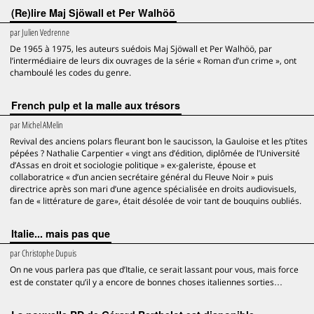
(Re)lire Maj Sjöwall et Per Walhöö
par
Julien Vedrenne
De 1965 à 1975, les auteurs suédois Maj Sjöwall et Per Walhöö, par
l’intermédiaire de leurs dix ouvrages de la série « Roman d’un crime », ont
chamboulé les codes du genre.
French pulp et la malle aux trésors
par
Michel AMelin
Revival des anciens polars fleurant bon le saucisson, la Gauloise et les p’tites
pépées ? Nathalie Carpentier « vingt ans d’édition, diplômée de l’Université
d’Assas en droit et sociologie politique » ex-galeriste, épouse et
collaboratrice « d’un ancien secrétaire général du Fleuve Noir » puis
directrice après son mari d’une agence spécialisée en droits audiovisuels,
fan de « littérature de gare», était désolée de voir tant de bouquins oubliés.
Italie... mais pas que
par
Christophe Dupuis
On ne vous parlera pas que d’Italie, ce serait lassant pour vous, mais force
est de constater qu’il y a encore de bonnes choses italiennes sorties…