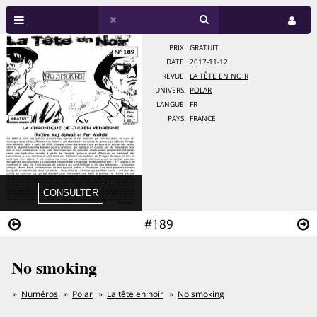
PRIX
GRATUIT
DATE
2017-11-12
REVUE
LA TÊTE EN NOIR
UNIVERS
POLAR
LANGUE
FR
PAYS
FRANCE
#189
No smoking
Numéros
Polar
La tête en noir
No smoking