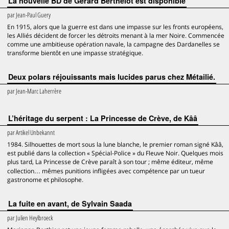
La nouvelle BD de Gérard Berthelot est disponible
par
Jean-Paul Guery
En 1915, alors que la guerre est dans une impasse sur les fronts européens,
les Alliés décident de forcer les détroits menant à la mer Noire. Commencée
comme une ambitieuse opération navale, la campagne des Dardanelles se
transforme bientôt en une impasse stratégique.
Deux polars réjouissants mais lucides parus chez Métailié.
par
Jean-Marc Laherrère
L’héritage du serpent : La Princesse de Crève, de Kââ
par
Artikel Unbekannt
1984. Silhouettes de mort sous la lune blanche, le premier roman signé Kââ,
est publié dans la collection « Spécial-Police » du Fleuve Noir. Quelques mois
plus tard, La Princesse de Crève paraît à son tour ; même éditeur, même
collection… mêmes punitions infligées avec compétence par un tueur
gastronome et philosophe.
La fuite en avant, de Sylvain Saada
par
Julien Heylbroeck