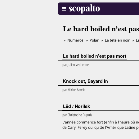
Le hard boiled n’est pa
Numéros
Polar
La tête en noir
L
Le hard boiled n’est pas mort
par
Julien Vedrenne
Knock out, Bayard in
par
Michel Amelin
Lëd / Norilsk
par
Christophe Dupuis
L’année commence fort (enfin à l’heure où nou
de Caryl Ferey qui quitte l’Amérique Latine pou