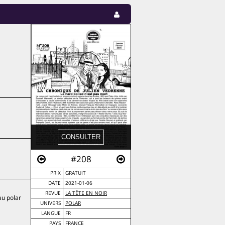
#208
PRIX
GRATUIT
DATE
2021-01-06
REVUE
LA TÊTE EN NOIR
au polar
UNIVERS
POLAR
LANGUE
FR
PAYS
FRANCE