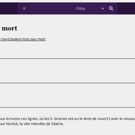
s mort
e hard boiled n’est pas mort
s écrivons ces lignes, où les li- brairies ont eu le droit de rouvrir) avec le nouve
r Norilsk, la ville interdite de Sibérie.