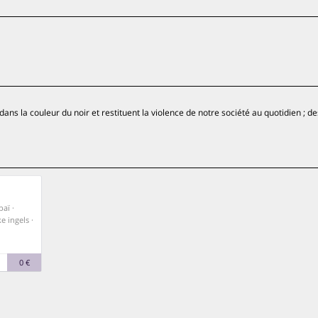
ans la couleur du noir et restituent la violence de notre société au quotidien ; 
baï ·
e ingels ·
0 €