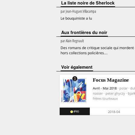
La liste noire de Sherlock
par
Jean-Hugues Villacampa
Le bouquiniste a lu
Aux frontières du noir
par
Alain Regnault
Des romans de critique sociale qui mordent d
hors collections policières....
voir également
Focus Magazine
Avril - Mai 2018
· polar · du
nasser · peter ghyczy · bjark
frères tourteaux
#90
2018-04