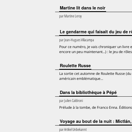
Martine lit dans le noir
par
Martine Leroy
Le gendarme qui faisait du jeu de r
par
Jean-Hugues Villacampa
Pour ce numéro, je vais chroniquer un livre 
encore un peu maintenant...) : le jeu de rôles
Roulette Russe
La sortie cet automne de Roulette Russe (du
américain emblématique...
Dans la bibliothèque à Pépé
par
Julien Caldironi
Prélude à la tombe, de Franco Enna. Éditions
Voyage au bout de la nuit : Mictlán,
par
Artikel Unbekannt