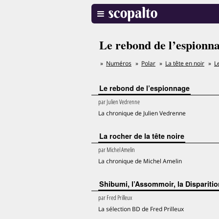
Le rebond de l’espionn
Numéros
Polar
La tête en noir
L
Le rebond de l’espionnage
par
Julien Vedrenne
La chronique de Julien Vedrenne
La rocher de la tête noire
par
Michel Amelin
La chronique de Michel Amelin
Shibumi, l’Assommoir, la Dispariti
par
Fred Prilleux
La sélection BD de Fred Prilleux