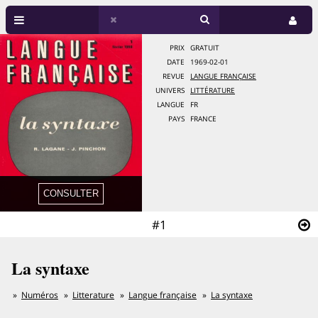
PRIX
GRATUIT
DATE
1969-02-01
REVUE
LANGUE FRANÇAISE
UNIVERS
LITTÉRATURE
LANGUE
FR
PAYS
FRANCE
#1
La syntaxe
Numéros
Litterature
Langue française
La syntaxe