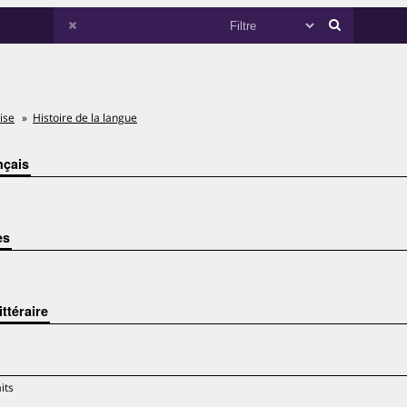
ise
Histoire de la langue
nçais
es
ittéraire
its